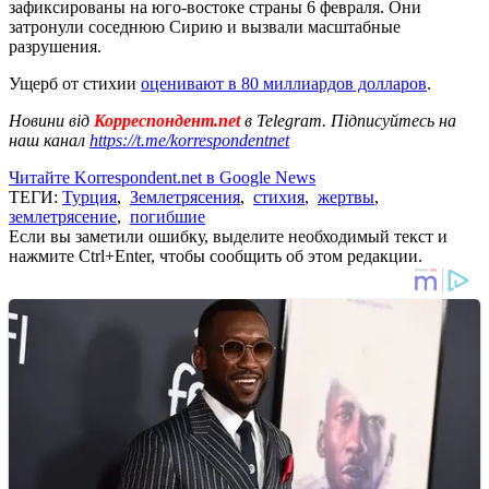
зафиксированы на юго-востоке страны 6 февраля. Они
затронули соседнюю Сирию и вызвали масштабные
разрушения.
Ущерб от стихии
оценивают в 80 миллиардов долларов
.
Новини від
Корреспондент.net
в Telegram. Підписуйтесь на
наш канал
https://t.me/korrespondentnet
Читайте Korrespondent.net в Google News
ТЕГИ:
Турция
,
Землетрясения
,
стихия
,
жертвы
,
землетрясение
,
погибшие
Если вы заметили ошибку, выделите необходимый текст и
нажмите Ctrl+Enter, чтобы сообщить об этом редакции.