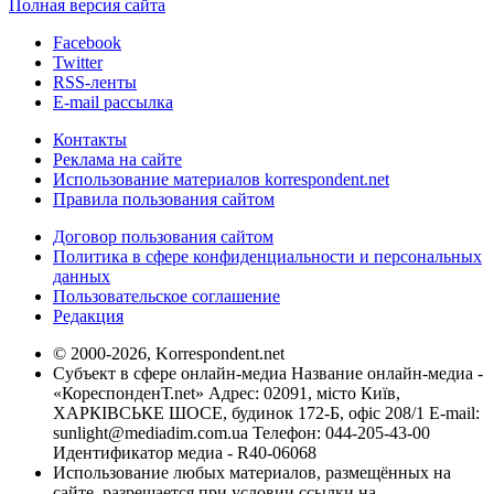
Полная версия сайта
Facebook
Twitter
RSS-ленты
E-mail рассылка
Контакты
Реклама на сайте
Использование материалов korrespondent.net
Правила пользования сайтом
Договор пользования сайтом
Политика в сфере конфиденциальности и персональных
данных
Пользовательское соглашение
Редакция
© 2000-2026, Korrespondent.net
Субъект в сфере онлайн-медиа Название онлайн-медиа -
«КореспонденТ.net» Адрес: 02091, місто Київ,
ХАРКІВСЬКЕ ШОСЕ, будинок 172-Б, офіс 208/1 E-mail:
sunlight@mediadim.com.ua
Телефон: 044-205-43-00
Идентификатор медиа - R40-06068
Использование любых материалов, размещённых на
сайте, разрешается при условии ссылки на