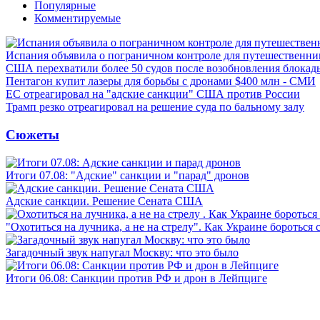
Популярные
Комментируемые
Испания объявила о пограничном контроле для путешественни
США перехватили более 50 судов после возобновления блокад
Пентагон купит лазеры для борьбы с дронами $400 млн - СМИ
ЕС отреагировал на "адские санкции" США против России
Трамп резко отреагировал на решение суда по бальному залу
Сюжеты
Итоги 07.08: "Адские" санкции и "парад" дронов
Адские санкции. Решение Сената США
"Охотиться на лучника, а не на стрелу". Как Украине бороться 
Загадочный звук напугал Москву: что это было
Итоги 06.08: Санкции против РФ и дрон в Лейпциге