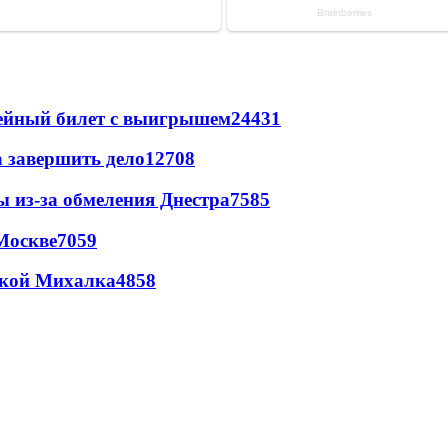
рейный билет с выигрышем
24431
а завершить дело
12708
ы из-за обмеления Днестра
7585
Москве
7059
цкой Михалка
4858