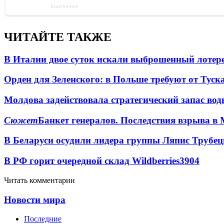
ЧИТАЙТЕ ТАКЖЕ
В Италии двое суток искали выброшенный лоте
Орден для Зеленского: в Польше требуют от Туск
Молдова задействовала стратегический запас вод
Сюжет
Банкет генералов. Последствия взрыва в 
В Беларуси осудили лидера группы Ляпис Трубе
В РФ горит очередной склад Wildberries
3904
Читать комментарии
Новости мира
Последние