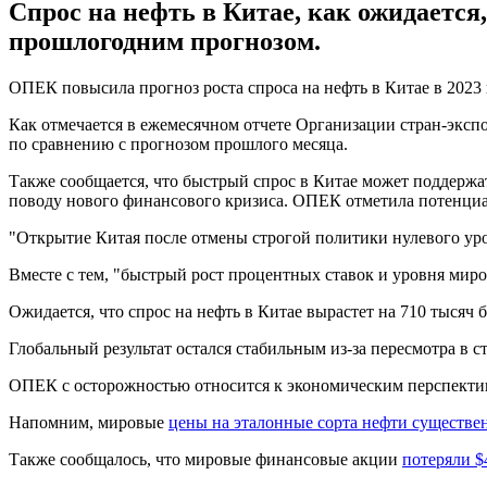
Спрос на нефть в Китае, как ожидается,
прошлогодним прогнозом.
ОПЕК повысила прогноз роста спроса на нефть в Китае в 2023 
Как отмечается в ежемесячном отчете Организации стран-экспо
по сравнению с прогнозом прошлого месяца.
Также сообщается, что быстрый спрос в Китае может поддержать
поводу нового финансового кризиса. ОПЕК отметила потенци
"Открытие Китая после отмены строгой политики нулевого уро
Вместе с тем, "быстрый рост процентных ставок и уровня мир
Ожидается, что спрос на нефть в Китае вырастет на 710 тысяч 
Глобальный результат остался стабильным из-за пересмотра в
ОПЕК с осторожностью относится к экономическим перспективам
Напомним, мировые
цены на эталонные сорта нефти существе
Также сообщалось, что мировые финансовые акции
потеряли $