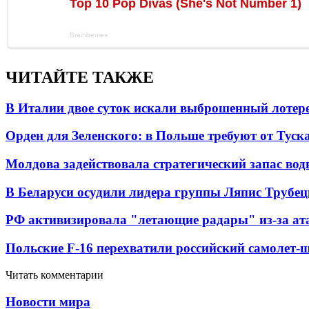
ЧИТАЙТЕ ТАКЖЕ
В Италии двое суток искали выброшенный лоте
Орден для Зеленского: в Польше требуют от Туск
Молдова задействовала стратегический запас вод
В Беларуси осудили лидера группы Ляпис Трубе
РФ активизировала "летающие радары" из-за а
Польские F-16 перехватили российский самолет-
Читать комментарии
Новости мира