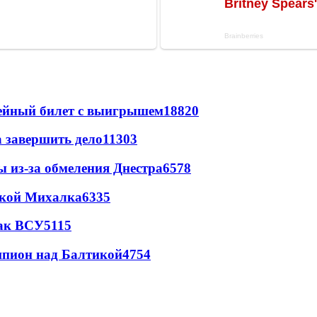
рейный билет с выигрышем
18820
а завершить дело
11303
ы из-за обмеления Днестра
6578
цкой Михалка
6335
так ВСУ
5115
шпион над Балтикой
4754