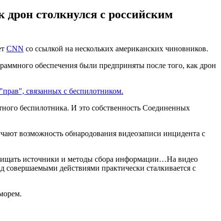
к дрон столкнулся с российским
ет
CNN
со ссылкой на нескольких американских чиновников.
граммного обеспечения были предприняты после того, как дрон
"прав", связанных с беспилотником.
етного беспилотника. И это собственность Соединенных
чают возможность обнародования видеозаписи инцидента с
ащищать источники и методы сбора информации…На видео
над совершаемыми действиями практически сталкивается с
морем.