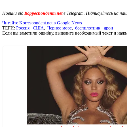
Новини від
Корреспондент.net
в Telegram. Підписуйтесь на на
Читайте Korrespondent.net в Google News
ТЕГИ:
Россия
,
США
,
Черное море
,
беспилотник
,
дрон
Если вы заметили ошибку, выделите необходимый текст и нажми