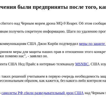
чения были предприняты после того, ка
сбитого над Черным морем дрона MQ-9 Reaper. Об этом сообща
оссиянам получить секретную информацию. Шаги по удалению про
ким коммуникациям США Джон Кирби подтвердил
меры по защите 
ы приняли меры для защиты наших прав в отношении этого конкр
ки помимо нас", - заявлял он.
амента США Нед Прайс в интервью телеканалу
MSNBC
, США изу
и таких решений учитываем в первую очередь необходимость з
ессиональным образом, как кажется, без какого-либо контроля 
о
самолеты РФ сбили разведывательный дрон США
над Черным 