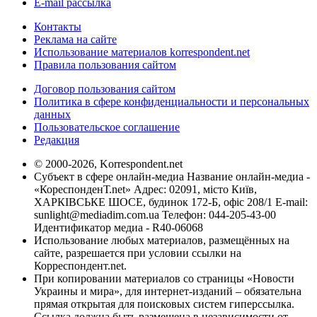
E-mail рассылка
Контакты
Реклама на сайте
Использование материалов korrespondent.net
Правила пользования сайтом
Договор пользования сайтом
Политика в сфере конфиденциальности и персональных
данных
Пользовательское соглашение
Редакция
© 2000-2026, Korrespondent.net
Субъект в сфере онлайн-медиа Название онлайн-медиа -
«КореспонденТ.net» Адрес: 02091, місто Київ,
ХАРКІВСЬКЕ ШОСЕ, будинок 172-Б, офіс 208/1 E-mail:
sunlight@mediadim.com.ua
Телефон: 044-205-43-00
Идентификатор медиа - R40-06068
Использование любых материалов, размещённых на
сайте, разрешается при условии ссылки на
Корреспондент.net.
При копировании материалов со страницы «Новости
Украины и мира», для интернет-изданий – обязательна
прямая открытая для поисковых систем гиперссылка.
Ссылка должна быть размещена в независимости от