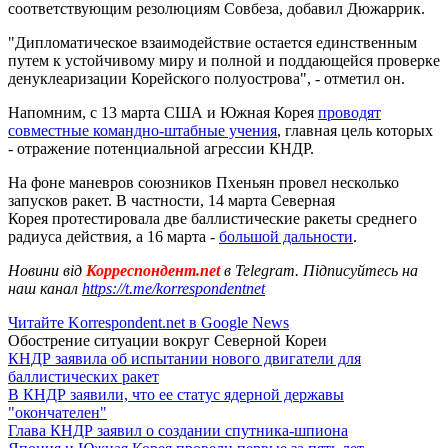
соответствующим резолюциям Совбеза, добавил Дюжаррик.
"Дипломатическое взаимодействие остается единственным
путем к устойчивому миру и полной и поддающейся проверке
денуклеаризации Корейского полуострова", - отметил он.
Напомним, с 13 марта США и Южная Корея
проводят
совместные командно-штабные учения
, главная цель которых
- отражение потенциальной агрессии КНДР.
На фоне маневров союзников Пхеньян провел несколько
запусков ракет. В частности, 14 марта Северная
Корея протестировала две баллистические ракеты среднего
радиуса действия, а 16 марта -
большой дальности
.
Новини від
Корреспондент.net
в Telegram. Підписуйтесь на
наш канал
https://t.me/korrespondentnet
Читайте Korrespondent.net в Google News
Обострение ситуации вокруг Северной Кореи
КНДР заявила об испытании нового двигатели для
баллистических ракет
В КНДР заявили, что ее статус ядерной державы
"окончателен"
Глава КНДР заявил о создании спутника-шпиона