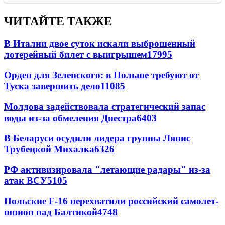
ЧИТАЙТЕ ТАКЖЕ
В Италии двое суток искали выброшенный
лотерейный билет с выигрышем
17995
Орден для Зеленского: в Польше требуют от
Туска завершить дело
11085
Молдова задействовала стратегический запас
воды из-за обмеления Днестра
6403
В Беларуси осудили лидера группы Ляпис
Трубецкой Михалка
6326
РФ активизировала "летающие радары" из-за
атак ВСУ
5105
Польские F-16 перехватили российский самолет-
шпион над Балтикой
4748