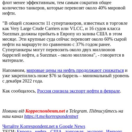
флот менее эффективным, тем самым сократив общее
количество танкеров, которые перевозят около 40% мировой
нефти.
"В общей сложности 11 супертанкеров, известных в торговле
как Very Large Crude Carriers или VLCC, и 16 судов класса
Suezmax должны прибыть в Европу из залива США в этом
месяце. Эти крупные суда сейчас перевозят около 60% сырой
нефти на маршруте по сравнению с 37% годом ранее.
Супертанкеры могут перевозить около двух миллионов
баррелей нефти, а Suezmax - около миллиона", - говорится в
материале.
Напомним,
мировые цены на нефть продолжают снижаться
и
уже закрепились ниже $76 за баррель – минимальный уровень
с декабря 2022 года.
Как сообщалось,
Россия снизила экспорт нефти в феврале
.
Новини від
Корреспондент.net
в Telegram. Підписуйтесь на
наш канал
https://t.me/korrespondentnet
Читайте Korrespondent.net в Google News
ТЕГИ:
Европа
,
нефть
,
США
,
торговля
,
экспорт
,
Импорт
,