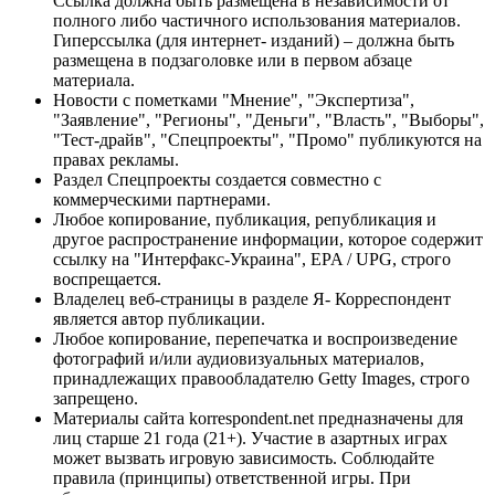
Ссылка должна быть размещена в независимости от
полного либо частичного использования материалов.
Гиперссылка (для интернет- изданий) – должна быть
размещена в подзаголовке или в первом абзаце
материала.
Новости с пометками "Мнение", "Экспертиза",
"Заявление", "Регионы", "Деньги", "Власть", "Выборы",
"Тест-драйв", "Спецпроекты", "Промо" публикуются на
правах рекламы.
Раздел Спецпроекты создается совместно с
коммерческими партнерами.
Любое копирование, публикация, републикация и
другое распространение информации, которое содержит
ссылку на "Интерфакс-Украина", EPA / UPG, строго
воспрещается.
Владелец веб-страницы в разделе Я- Корреспондент
является автор публикации.
Любое копирование, перепечатка и воспроизведение
фотографий и/или аудиовизуальных материалов,
принадлежащих правообладателю Getty Images, строго
запрещено.
Материалы сайта korrespondent.net предназначены для
лиц старше 21 года (21+). Участие в азартных играх
может вызвать игровую зависимость. Соблюдайте
правила (принципы) ответственной игры. При