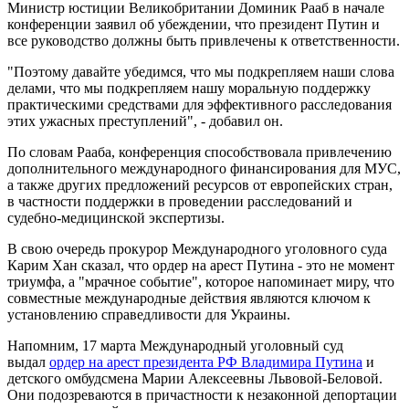
Министр юстиции Великобритании Доминик Рааб в начале
конференции заявил об убеждении, что президент Путин и
все руководство должны быть привлечены к ответственности.
"Поэтому давайте убедимся, что мы подкрепляем наши слова
делами, что мы подкрепляем нашу моральную поддержку
практическими средствами для эффективного расследования
этих ужасных преступлений", - добавил он.
По словам Рааба, конференция способствовала привлечению
дополнительного международного финансирования для МУС,
а также других предложений ресурсов от европейских стран,
в частности поддержки в проведении расследований и
судебно-медицинской экспертизы.
В свою очередь прокурор Международного уголовного суда
Карим Хан сказал, что ордер на арест Путина - это не момент
триумфа, а "мрачное событие", которое напоминает миру, что
совместные международные действия являются ключом к
установлению справедливости для Украины.
Напомним, 17 марта Международный уголовный суд
выдал
ордер на арест президента РФ Владимира Путина
и
детского омбудсмена Марии Алексеевны Львовой-Беловой.
Они подозреваются в причастности к незаконной депортации