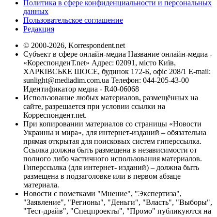
Политика в сфере конфиденциальности и персональных
данных
Пользовательское соглашение
Редакция
© 2000-2026, Korrespondent.net
Субъект в сфере онлайн-медиа Название онлайн-медиа -
«КореспонденТ.net» Адрес: 02091, місто Київ,
ХАРКІВСЬКЕ ШОСЕ, будинок 172-Б, офіс 208/1 E-mail:
sunlight@mediadim.com.ua
Телефон: 044-205-43-00
Идентификатор медиа - R40-06068
Использование любых материалов, размещённых на
сайте, разрешается при условии ссылки на
Корреспондент.net.
При копировании материалов со страницы «Новости
Украины и мира», для интернет-изданий – обязательна
прямая открытая для поисковых систем гиперссылка.
Ссылка должна быть размещена в независимости от
полного либо частичного использования материалов.
Гиперссылка (для интернет- изданий) – должна быть
размещена в подзаголовке или в первом абзаце
материала.
Новости с пометками "Мнение", "Экспертиза",
"Заявление", "Регионы", "Деньги", "Власть", "Выборы",
"Тест-драйв", "Спецпроекты", "Промо" публикуются на