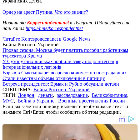
украинских детей.
Ордер на арест Путина. Что это значит?
Новини від
Корреспондент.net
в Telegram. Підписуйтесь на
наш канал
https://t.me/korrespondentnet
Читайте Korrespondent.net в Google News
Война России с Украиной
Провал сезона: Москва будет платить пособия работникам
турсектора Крыма
У Сухопутних військах зробили заяву щодо інтеграції
Інтернаціональних легіонів
Взрыв в Сыктывкаре: возросло количество пострадавших
Стали известны объемы отключений в пятницу
Встреча президентов: Ермак и Рубио обсудили детали
СПЕЦТЕМА:
Война России с Украиной
ТЕГИ:
Лондон
,
деньги
,
расследование
,
Великобритания
,
МУС
,
Война в Украине
,
Военные преступления России
Если вы заметили ошибку, выделите необходимый текст и
нажмите Ctrl+Enter, чтобы сообщить об этом редакции.