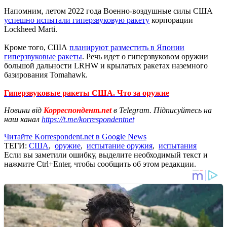
Напомним, летом 2022 года Военно-воздушные силы США
успешно испытали гиперзвуковую ракету
корпорации
Lockheed Marti.
Кроме того, США
планируют разместить в Японии
гиперзвуковые ракеты
. Речь идет о гиперзвуковом оружии
большой дальности LRHW и крылатых ракетах наземного
базирования Tomahawk.
Гиперзвуковые ракеты США. Что за оружие
Новини від
Корреспондент.net
в Telegram. Підписуйтесь на
наш канал
https://t.me/korrespondentnet
Читайте Korrespondent.net в Google News
ТЕГИ:
США
,
оружие
,
испытание оружия
,
испытания
Если вы заметили ошибку, выделите необходимый текст и
нажмите Ctrl+Enter, чтобы сообщить об этом редакции.