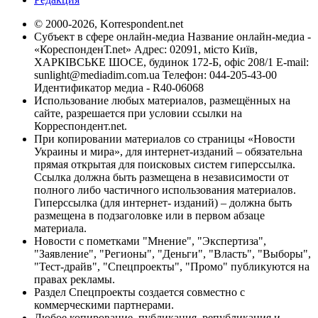
© 2000-2026, Korrespondent.net
Субъект в сфере онлайн-медиа Название онлайн-медиа -
«КореспонденТ.net» Адрес: 02091, місто Київ,
ХАРКІВСЬКЕ ШОСЕ, будинок 172-Б, офіс 208/1 E-mail:
sunlight@mediadim.com.ua
Телефон: 044-205-43-00
Идентификатор медиа - R40-06068
Использование любых материалов, размещённых на
сайте, разрешается при условии ссылки на
Корреспондент.net.
При копировании материалов со страницы «Новости
Украины и мира», для интернет-изданий – обязательна
прямая открытая для поисковых систем гиперссылка.
Ссылка должна быть размещена в независимости от
полного либо частичного использования материалов.
Гиперссылка (для интернет- изданий) – должна быть
размещена в подзаголовке или в первом абзаце
материала.
Новости с пометками "Мнение", "Экспертиза",
"Заявление", "Регионы", "Деньги", "Власть", "Выборы",
"Тест-драйв", "Спецпроекты", "Промо" публикуются на
правах рекламы.
Раздел Спецпроекты создается совместно с
коммерческими партнерами.
Любое копирование, публикация, републикация и