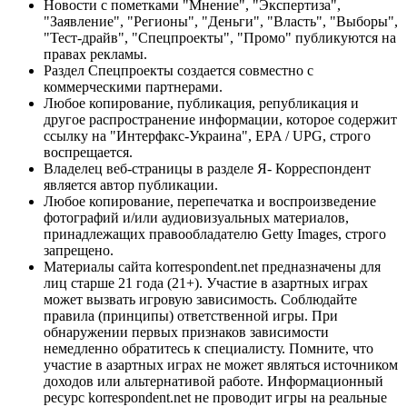
Новости с пометками "Мнение", "Экспертиза",
"Заявление", "Регионы", "Деньги", "Власть", "Выборы",
"Тест-драйв", "Спецпроекты", "Промо" публикуются на
правах рекламы.
Раздел Спецпроекты создается совместно с
коммерческими партнерами.
Любое копирование, публикация, републикация и
другое распространение информации, которое содержит
ссылку на "Интерфакс-Украина", EPA / UPG, строго
воспрещается.
Владелец веб-страницы в разделе Я- Корреспондент
является автор публикации.
Любое копирование, перепечатка и воспроизведение
фотографий и/или аудиовизуальных материалов,
принадлежащих правообладателю Getty Images, строго
запрещено.
Материалы сайта korrespondent.net предназначены для
лиц старше 21 года (21+). Участие в азартных играх
может вызвать игровую зависимость. Соблюдайте
правила (принципы) ответственной игры. При
обнаружении первых признаков зависимости
немедленно обратитесь к специалисту. Помните, что
участие в азартных играх не может являться источником
доходов или альтернативой работе. Информационный
ресурс korrespondent.net не проводит игры на реальные