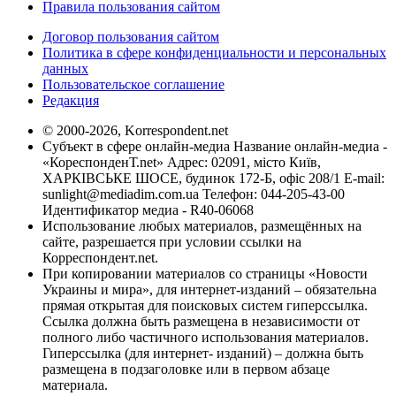
Правила пользования сайтом
Договор пользования сайтом
Политика в сфере конфиденциальности и персональных
данных
Пользовательское соглашение
Редакция
© 2000-2026, Korrespondent.net
Субъект в сфере онлайн-медиа Название онлайн-медиа -
«КореспонденТ.net» Адрес: 02091, місто Київ,
ХАРКІВСЬКЕ ШОСЕ, будинок 172-Б, офіс 208/1 E-mail:
sunlight@mediadim.com.ua
Телефон: 044-205-43-00
Идентификатор медиа - R40-06068
Использование любых материалов, размещённых на
сайте, разрешается при условии ссылки на
Корреспондент.net.
При копировании материалов со страницы «Новости
Украины и мира», для интернет-изданий – обязательна
прямая открытая для поисковых систем гиперссылка.
Ссылка должна быть размещена в независимости от
полного либо частичного использования материалов.
Гиперссылка (для интернет- изданий) – должна быть
размещена в подзаголовке или в первом абзаце
материала.