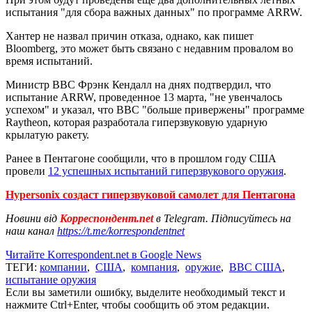
испытания "для сбора важных данных" по программе ARRW.
Хантер не назвал причин отказа, однако, как пишет
Bloomberg, это может быть связано с недавним провалом во
время испытаний.
Министр ВВС Фрэнк Кендалл на днях подтвердил, что
испытание ARRW, проведенное 13 марта, "не увенчалось
успехом" и указал, что ВВС "больше привержены" программе
Raytheon, которая разработала гиперзвуковую ударную
крылатую ракету.
Ранее в Пентагоне сообщили, что в прошлом году США
провели
12 успешных испытаний гиперзвукового оружия
.
Hypersonix создаст гиперзвуковой самолет для Пентагона
Новини від
Корреспондент.net
в Telegram. Підписуйтесь на
наш канал
https://t.me/korrespondentnet
Читайте Korrespondent.net в Google News
ТЕГИ:
компании
,
США
,
компания
,
оружие
,
ВВС США
,
испытание оружия
Если вы заметили ошибку, выделите необходимый текст и
нажмите Ctrl+Enter, чтобы сообщить об этом редакции.