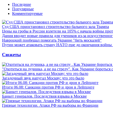
Последние
Популярные
Комментируемые
Суд США приостановил строительство бального зала Трампа
Цены на гробы в России взлетели на 105% с начала войны про
Дания вводит новые правила для учеников из-за искусственног
Навроцкий пообещал помогать Украине "бить москалей"
Путин может атаковать страну НАТО еще до окончания войны
Сюжеты
"Охотиться на лучника, а не на стрелу". Как Украине бороться 
Загадочный звук напугал Москву: что это было
Итоги 06.08: Санкции против РФ и дрон в Лейпциге
Банкет генералов. Последствия взрыва в Москве
Грязные технологии. Атаки РФ на выборы во Франции