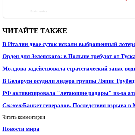
ЧИТАЙТЕ ТАКЖЕ
В Италии двое суток искали выброшенный лоте
Орден для Зеленского: в Польше требуют от Туск
Молдова задействовала стратегический запас вод
В Беларуси осудили лидера группы Ляпис Трубе
РФ активизировала "летающие радары" из-за а
Сюжет
Банкет генералов. Последствия взрыва в 
Читать комментарии
Новости мира