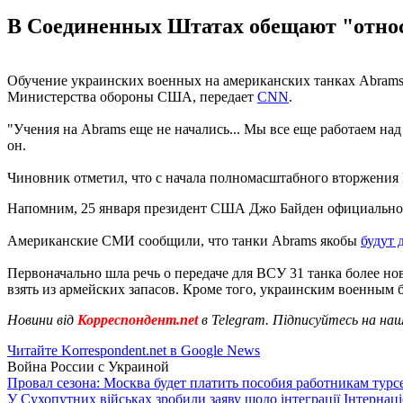
В Соединенных Штатах обещают "относ
Обучение украинских военных на американских танках Abrams 
Министерства обороны США, передает
CNN
.
"Учения на Abrams еще не начались... Мы все еще работаем над
он.
Чиновник отметил, что с начала полномасштабного вторжения
Напомним, 25 января президент США Джо Байден официально
Американские СМИ сообщили, что танки Abrams якобы
будут 
Первоначально шла речь о передаче для ВСУ 31 танка более н
взять из армейских запасов. Кроме того, украинским военным б
Новини від
Корреспондент.net
в Telegram. Підписуйтесь на на
Читайте Korrespondent.net в Google News
Война России с Украиной
Провал сезона: Москва будет платить пособия работникам тур
У Сухопутних військах зробили заяву щодо інтеграції Інтернац