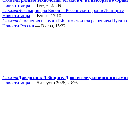
Сюжет
Грязные технологии. Атаки РФ на выборы во Фран
Новости мира
— Вчера, 23:39
Сюжет
Эскалация для Европы. Российский дрон в Лейпциге
Новости мира
— Вчера, 17:10
Сюжет
Изменения в армии РФ: что стоит за решением Путина
Новости России
— Вчера, 15:22
Сюжет
Диверсия в Лейпциге. Дрон возле украинского само
Новости мира
— 5 августа 2026, 23:36