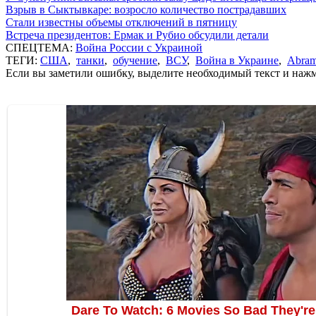
Взрыв в Сыктывкаре: возросло количество пострадавших
Стали известны объемы отключений в пятницу
Встреча президентов: Ермак и Рубио обсудили детали
СПЕЦТЕМА:
Война России с Украиной
ТЕГИ:
США
,
танки
,
обучение
,
ВСУ
,
Война в Украине
,
Abra
Если вы заметили ошибку, выделите необходимый текст и нажми