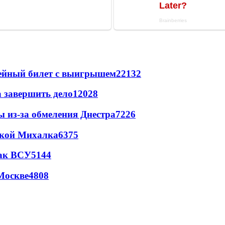
рейный билет с выигрышем
22132
а завершить дело
12028
ы из-за обмеления Днестра
7226
цкой Михалка
6375
так ВСУ
5144
Москве
4808