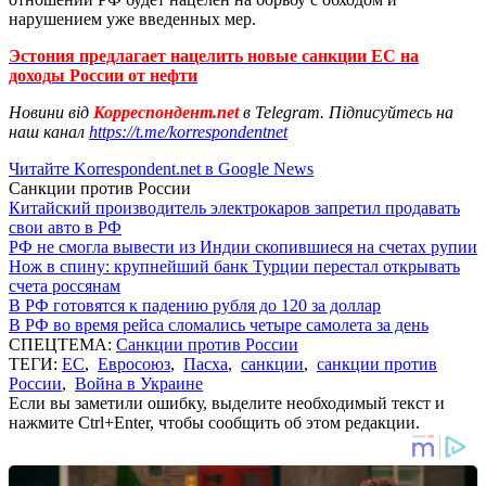
нарушением уже введенных мер.
Эстония предлагает нацелить новые санкции ЕС на
доходы России от нефти
Новини від
Корреспондент.net
в Telegram. Підписуйтесь на
наш канал
https://t.me/korrespondentnet
Читайте Korrespondent.net в Google News
Санкции против России
Китайский производитель электрокаров запретил продавать
свои авто в РФ
РФ не смогла вывести из Индии скопившиеся на счетах рупии
Нож в спину: крупнейший банк Турции перестал открывать
счета россянам
В РФ готовятся к падению рубля до 120 за доллар
В РФ во время рейса сломались четыре самолета за день
СПЕЦТЕМА:
Санкции против России
ТЕГИ:
ЕС
,
Евросоюз
,
Пасха
,
санкции
,
санкции против
России
,
Война в Украине
Если вы заметили ошибку, выделите необходимый текст и
нажмите Ctrl+Enter, чтобы сообщить об этом редакции.