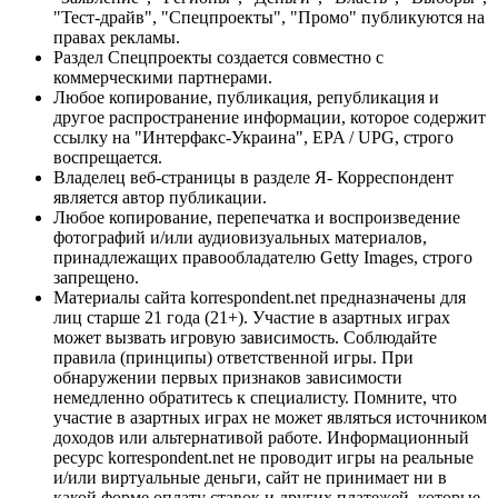
"Тест-драйв", "Спецпроекты", "Промо" публикуются на
правах рекламы.
Раздел Спецпроекты создается совместно с
коммерческими партнерами.
Любое копирование, публикация, републикация и
другое распространение информации, которое содержит
ссылку на "Интерфакс-Украина", EPA / UPG, строго
воспрещается.
Владелец веб-страницы в разделе Я- Корреспондент
является автор публикации.
Любое копирование, перепечатка и воспроизведение
фотографий и/или аудиовизуальных материалов,
принадлежащих правообладателю Getty Images, строго
запрещено.
Материалы сайта korrespondent.net предназначены для
лиц старше 21 года (21+). Участие в азартных играх
может вызвать игровую зависимость. Соблюдайте
правила (принципы) ответственной игры. При
обнаружении первых признаков зависимости
немедленно обратитесь к специалисту. Помните, что
участие в азартных играх не может являться источником
доходов или альтернативой работе. Информационный
ресурс korrespondent.net не проводит игры на реальные
и/или виртуальные деньги, сайт не принимает ни в
какой форме оплату ставок и других платежей, которые