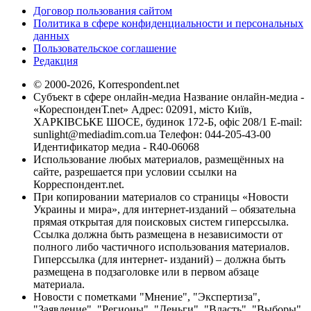
Договор пользования сайтом
Политика в сфере конфиденциальности и персональных
данных
Пользовательское соглашение
Редакция
© 2000-2026, Korrespondent.net
Субъект в сфере онлайн-медиа Название онлайн-медиа -
«КореспонденТ.net» Адрес: 02091, місто Київ,
ХАРКІВСЬКЕ ШОСЕ, будинок 172-Б, офіс 208/1 E-mail:
sunlight@mediadim.com.ua
Телефон: 044-205-43-00
Идентификатор медиа - R40-06068
Использование любых материалов, размещённых на
сайте, разрешается при условии ссылки на
Корреспондент.net.
При копировании материалов со страницы «Новости
Украины и мира», для интернет-изданий – обязательна
прямая открытая для поисковых систем гиперссылка.
Ссылка должна быть размещена в независимости от
полного либо частичного использования материалов.
Гиперссылка (для интернет- изданий) – должна быть
размещена в подзаголовке или в первом абзаце
материала.
Новости с пометками "Мнение", "Экспертиза",
"Заявление", "Регионы", "Деньги", "Власть", "Выборы",