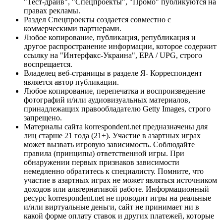
"Тест-драйв", "Спецпроекты", "Промо" публикуются на
правах рекламы.
Раздел Спецпроекты создается совместно с
коммерческими партнерами.
Любое копирование, публикация, републикация и
другое распространение информации, которое содержит
ссылку на "Интерфакс-Украина", EPA / UPG, строго
воспрещается.
Владелец веб-страницы в разделе Я- Корреспондент
является автор публикации.
Любое копирование, перепечатка и воспроизведение
фотографий и/или аудиовизуальных материалов,
принадлежащих правообладателю Getty Images, строго
запрещено.
Материалы сайта korrespondent.net предназначены для
лиц старше 21 года (21+). Участие в азартных играх
может вызвать игровую зависимость. Соблюдайте
правила (принципы) ответственной игры. При
обнаружении первых признаков зависимости
немедленно обратитесь к специалисту. Помните, что
участие в азартных играх не может являться источником
доходов или альтернативой работе. Информационный
ресурс korrespondent.net не проводит игры на реальные
и/или виртуальные деньги, сайт не принимает ни в
какой форме оплату ставок и других платежей, которые