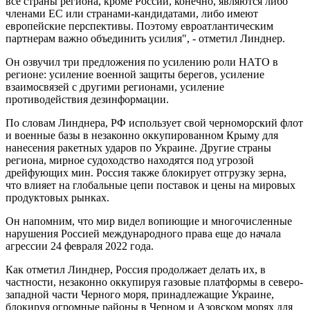
все страны региона, кроме России, конечно, являются либо
членами ЕС или странами-кандидатами, либо имеют
европейские перспективы. Поэтому евроатлантическим
партнерам важно объединить усилия", - отметил Линднер.
Он озвучил три предложения по усилению роли НАТО в
регионе: усиление военной защиты берегов, усиление
взаимосвязей с другими регионами, усиление
противодействия дезинформации.
По словам Линднера, РФ использует свой черноморский флот
и военные базы в незаконно оккупированном Крыму для
нанесения ракетных ударов по Украине. Другие страны
региона, мирное судоходство находятся под угрозой
дрейфующих мин. Россия также блокирует отгрузку зерна,
что влияет на глобальные цепи поставок и цены на мировых
продуктовых рынках.
Он напомним, что мир видел вопиющие и многочисленные
нарушения Россией международного права еще до начала
агрессии 24 февраля 2022 года.
Как отметил Линднер, Россия продолжает делать их, в
частности, незаконно оккупируя газовые платформы в северо-
западной части Черного моря, принадлежащие Украине,
блокируя огромные районы в Черном и Азовском морях для