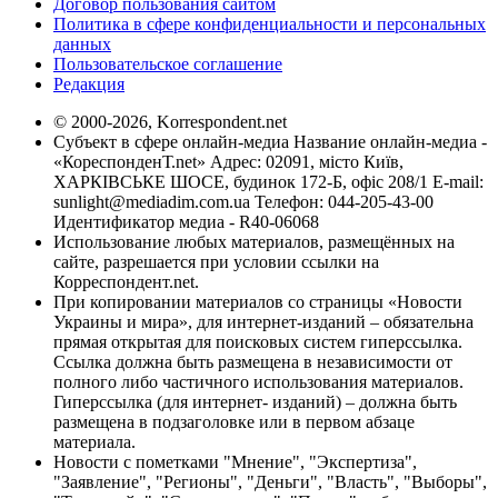
Договор пользования сайтом
Политика в сфере конфиденциальности и персональных
данных
Пользовательское соглашение
Редакция
© 2000-2026, Korrespondent.net
Субъект в сфере онлайн-медиа Название онлайн-медиа -
«КореспонденТ.net» Адрес: 02091, місто Київ,
ХАРКІВСЬКЕ ШОСЕ, будинок 172-Б, офіс 208/1 E-mail:
sunlight@mediadim.com.ua
Телефон: 044-205-43-00
Идентификатор медиа - R40-06068
Использование любых материалов, размещённых на
сайте, разрешается при условии ссылки на
Корреспондент.net.
При копировании материалов со страницы «Новости
Украины и мира», для интернет-изданий – обязательна
прямая открытая для поисковых систем гиперссылка.
Ссылка должна быть размещена в независимости от
полного либо частичного использования материалов.
Гиперссылка (для интернет- изданий) – должна быть
размещена в подзаголовке или в первом абзаце
материала.
Новости с пометками "Мнение", "Экспертиза",
"Заявление", "Регионы", "Деньги", "Власть", "Выборы",