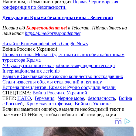
Напомним, в Румынии проходит
Первая Черноморская
конференция по безопасности.
Деокупация Крыма безальтернативна - Зеленский
Новини від
Корреспондент.net
в Telegram. Підписуйтесь на
наш канал
https://t.me/korrespondentnet
Читайте Korrespondent.net в Google News
Война России с Украиной
Провал сезона: Москва будет платить пособия работникам
турсектора Крыма
У Сухопутних військах зробили заяву щодо інтеграції
Інтернаціональних легіонів
Взрыв в Сыктывкаре: возросло количество пострадавших
Стали известны объемы отключений в пятницу
Встреча президентов: Ермак и Рубио обсудили детали
СПЕЦТЕМА:
Война России с Украиной
ТЕГИ:
НАТО
,
Германия
,
Черное море
,
безопасность
,
Война
с Россией
,
Крымская платформа
,
Война в Украине
Если вы заметили ошибку, выделите необходимый текст и
нажмите Ctrl+Enter, чтобы сообщить об этом редакции.