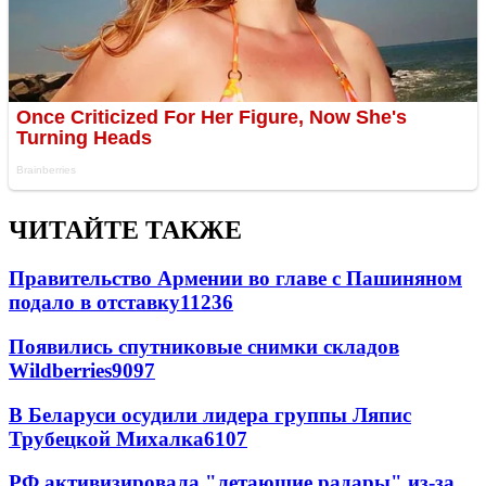
ЧИТАЙТЕ ТАКЖЕ
Правительство Армении во главе с Пашиняном
подало в отставку
11236
Появились спутниковые снимки складов
Wildberries
9097
В Беларуси осудили лидера группы Ляпис
Трубецкой Михалка
6107
РФ активизировала "летающие радары" из-за