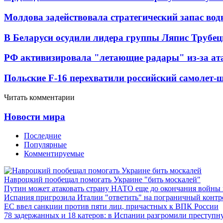
Молдова задействовала стратегический запас вод
В Беларуси осудили лидера группы Ляпис Трубе
РФ активизировала "летающие радары" из-за а
Польские F-16 перехватили российский самолет-
Читать комментарии
Новости мира
Последние
Популярные
Комментируемые
Навроцкий пообещал помогать Украине "бить москалей"
Путин может атаковать страну НАТО еще до окончания войны
Испания пригрозила Италии "ответить" на пограничный контр
ЕС ввел санкции против пяти лиц, причастных к ВПК России
78 задержанных и 18 катеров: в Испании разгромили преступн