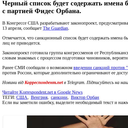
Черный список будет содержать имена
с партией Фидес Орбана.
В Конгрессе США разрабатывают законопроект, предусматрива
13 апреля, сообщает
The Guardian
.
Отмечается, что санкционный список будет содержать имена 
лиц не приводится.
Законопроект готовила группа конгрессменов от Республиканско
словам знакомых с процессом подготовки чиновников, вероят
Ранее СМИ сообщали о возможном
введении санкций против 
против России, которые дополнительно ограничивают ее дост
Новини від
Корреспондент.net
в Telegram. Підписуйтесь на на
Читайте Korrespondent.net в Google News
ТЕГИ:
США
,
Венгрия
,
санкции
,
Виктор Орбан
Если вы заметили ошибку, выделите необходимый текст и нажми