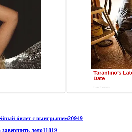
рейный билет с выигрышем
20949
а завершить дело
11819