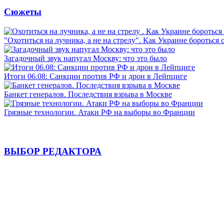
Сюжеты
"Охотиться на лучника, а не на стрелу". Как Украине бороться 
Загадочный звук напугал Москву: что это было
Итоги 06.08: Санкции против РФ и дрон в Лейпциге
Банкет генералов. Последствия взрыва в Москве
Грязные технологии. Атаки РФ на выборы во Франции
ВЫБОР РЕДАКТОРА