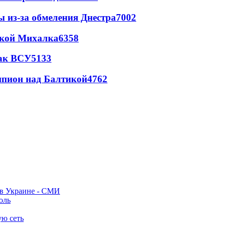
ы из-за обмеления Днестра
7002
цкой Михалка
6358
так ВСУ
5133
шпион над Балтикой
4762
 в Украине - СМИ
оль
ую сеть