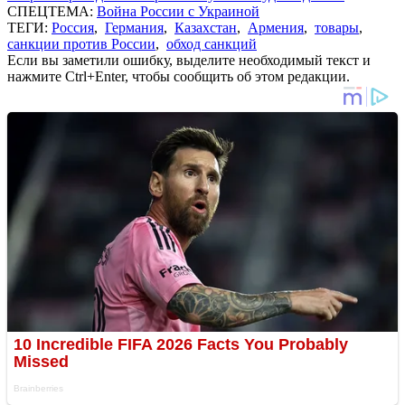
СПЕЦТЕМА:
Война России с Украиной
ТЕГИ:
Россия
,
Германия
,
Казахстан
,
Армения
,
товары
,
санкции против России
,
обход санкций
Если вы заметили ошибку, выделите необходимый текст и
нажмите Ctrl+Enter, чтобы сообщить об этом редакции.