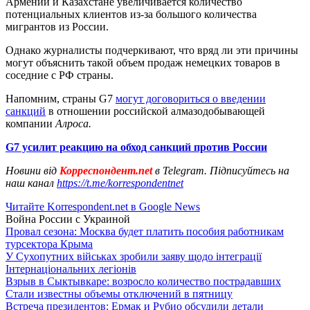
Армении и Казахстане увеличивается количество
потенциальных клиентов из-за большого количества
мигрантов из России.
Однако журналисты подчеркивают, что вряд ли эти причины
могут объяснить такой объем продаж немецких товаров в
соседние с РФ страны.
Напомним, страны G7
могут договориться о введении
санкций
в отношении российской алмазодобывающей
компании
Алроса.
G7 усилит реакцию на обход санкций против России
Новини від
Корреспондент.net
в Telegram. Підписуйтесь на
наш канал
https://t.me/korrespondentnet
Читайте Korrespondent.net в Google News
Война России с Украиной
Провал сезона: Москва будет платить пособия работникам
турсектора Крыма
У Сухопутних військах зробили заяву щодо інтеграції
Інтернаціональних легіонів
Взрыв в Сыктывкаре: возросло количество пострадавших
Стали известны объемы отключений в пятницу
Встреча президентов: Ермак и Рубио обсудили детали