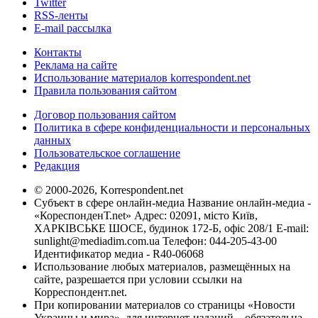
Twitter
RSS-ленты
E-mail рассылка
Контакты
Реклама на сайте
Использование материалов korrespondent.net
Правила пользования сайтом
Договор пользования сайтом
Политика в сфере конфиденциальности и персональных
данных
Пользовательское соглашение
Редакция
© 2000-2026, Korrespondent.net
Субъект в сфере онлайн-медиа Название онлайн-медиа -
«КореспонденТ.net» Адрес: 02091, місто Київ,
ХАРКІВСЬКЕ ШОСЕ, будинок 172-Б, офіс 208/1 E-mail:
sunlight@mediadim.com.ua
Телефон: 044-205-43-00
Идентификатор медиа - R40-06068
Использование любых материалов, размещённых на
сайте, разрешается при условии ссылки на
Корреспондент.net.
При копировании материалов со страницы «Новости
Украины и мира», для интернет-изданий – обязательна