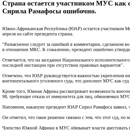
Страна остается участником МУС как с
Сирила Рамафосы ошибочно.
Южно-Африканская Республика (ЮАР) остается участником Меж
апреля на сайте президента страны.
"Разъяснение следует за ошибкой в комментарии, сделанном
в отношении МКС. К сожалению, президент ошибочно утвердил
Отмечается, что на заседании Национального исполнительног
последней инстанции при отсутствии правовых вариантов".
Отмечено, что ЮАР руководствуется важностью укрепления инс
континентального уголовного суда, что дополнит МУС как суд
Кроме того, Южная Африка рассматривает возможность внесени
98, требующее отказа от иммунитета для лиц, обвиняемых МУС 
Напомним, накануне президент ЮАР Сирил Рамафоса заявил, ч
Он отметил, что такое решение связано с тем, что этот суд, п
Членство Южной Африки в МУС обязывает власти арестовать п