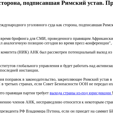
торона, подписавшая Римский устав. П
дународного уголовного суда как сторона, подписавшая Римски
 во время брифинга для СМИ, проведенного правящим Африканс
 аналогичную позицию сегодня во время пресс-конференции", -
о комитета (НИК) АНК был рассмотрен потенциальный выход из 
титутов глобального управления и будет работать над активиза
 последней инстанции.
я поправок в законодательство, закрепляющее Римский устав в
в третьих странах, если Совет Безопасности ООН не передал их
то правящая партия требует
выхода страны из-под юрисдикции
о мнению членов АНК, несправедливо относится к некоторым стра
резидента РФ Владимира Путина, если он приедет на саммит Б