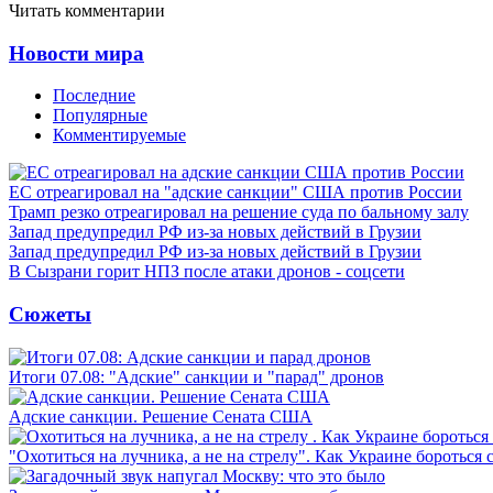
Читать комментарии
Новости мира
Последние
Популярные
Комментируемые
ЕС отреагировал на "адские санкции" США против России
Трамп резко отреагировал на решение суда по бальному залу
Запад предупредил РФ из-за новых действий в Грузии
Запад предупредил РФ из-за новых действий в Грузии
В Сызрани горит НПЗ после атаки дронов - соцсети
Сюжеты
Итоги 07.08: "Адские" санкции и "парад" дронов
Адские санкции. Решение Сената США
"Охотиться на лучника, а не на стрелу". Как Украине бороться 