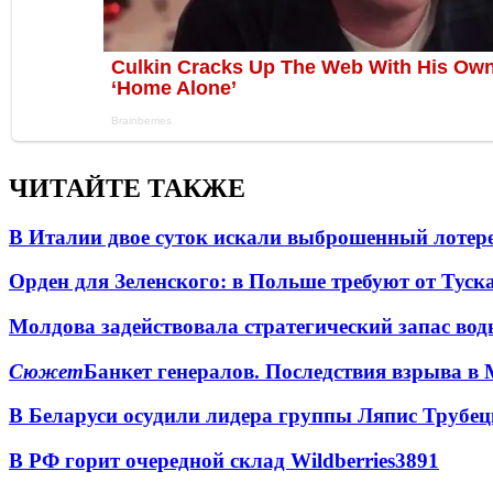
ЧИТАЙТЕ ТАКЖЕ
В Италии двое суток искали выброшенный лоте
Орден для Зеленского: в Польше требуют от Туск
Молдова задействовала стратегический запас вод
Сюжет
Банкет генералов. Последствия взрыва в 
В Беларуси осудили лидера группы Ляпис Трубе
В РФ горит очередной склад Wildberries
3891