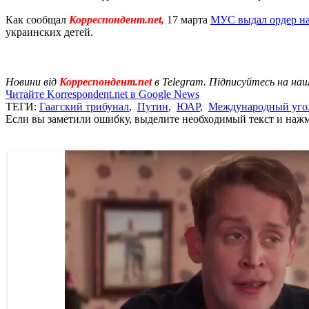
Как сообщал
Корреспондент.net,
17 марта
МУС выдал ордер на
украинских детей.
Новини від
Корреспондент.net
в Telegram. Підписуйтесь на на
Читайте Korrespondent.net в Google News
ТЕГИ:
Гаагский трибунал
,
Путин
,
ЮАР
,
Международный уго
Если вы заметили ошибку, выделите необходимый текст и нажми