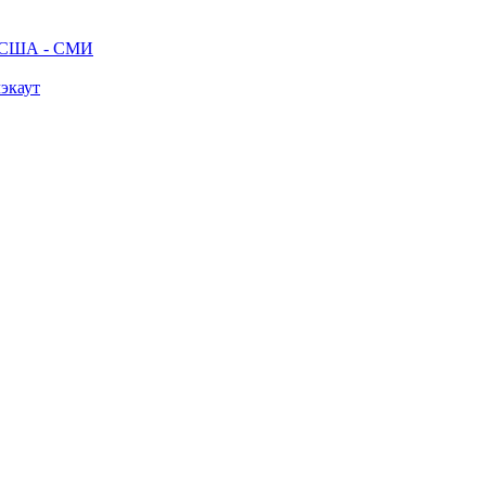
ак США - СМИ
лэкаут