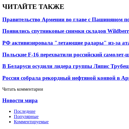
ЧИТАЙТЕ ТАКЖЕ
Правительство Армении во главе с Пашиняном по
Появились спутниковые снимки складов Wildberr
РФ активизировала "летающие радары" из-за а
Польские F-16 перехватили российский самолет-
В Беларуси осудили лидера группы Ляпис Трубе
Россия собрала рекордный нефтяной конвой в Ар
Читать комментарии
Новости мира
Последние
Популярные
Комментируемые