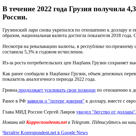
В течение 2022 года Грузия получила 4
России.
Грузинский лари снова укрепился по отношению к доллару и ев
образом, национальная валюта достигла показателя 2018 года. О
Несмотря на ревальвацию валюты, в республике по-прежнему с
составила 5,3% в годовом исчислении.
Из-за роста потребительских цен Нацбанк Грузии сохраняет в
Как ранее сообщали в Нацбанке Грузии, объем денежных перевод
показатель аналогичного периода 2022 года.
Гривна
продолжает усиливать свои позиции
по отношению к д
Ранее в РФ
заявили о "потере доверия"
к доллару, вместе с евр
Глава МИД России Сергей Лавров
увидел "бегство от доллара"
Новини від
Корреспондент.net
в Telegram. Підписуйтесь на на
Читайте Korrespondent.net в Google News