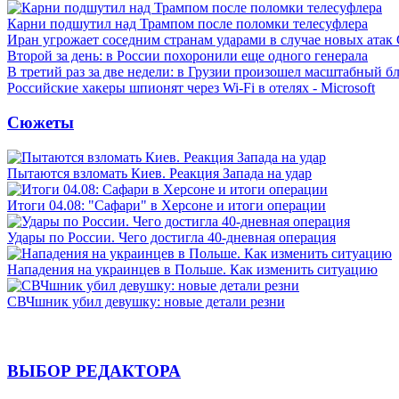
Карни подшутил над Трампом после поломки телесуфлера
Иран угрожает соседним странам ударами в случае новых ат
Второй за день: в России похоронили еще одного генерала
В третий раз за две недели: в Грузии произошел масштабный б
Российские хакеры шпионят через Wi-Fi в отелях - Microsoft
Сюжеты
Пытаются взломать Киев. Реакция Запада на удар
Итоги 04.08: "Сафари" в Херсоне и итоги операции
Удары по России. Чего достигла 40-дневная операция
Нападения на украинцев в Польше. Как изменить ситуацию
СВЧшник убил девушку: новые детали резни
ВЫБОР РЕДАКТОРА