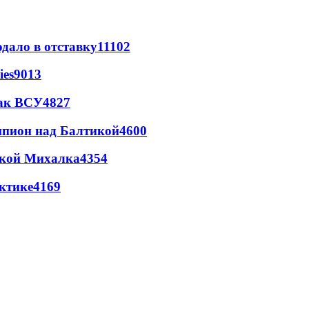
дало в отставку
11102
ies
9013
так ВСУ
4827
шпион над Балтикой
4600
цкой Михалка
4354
ктике
4169