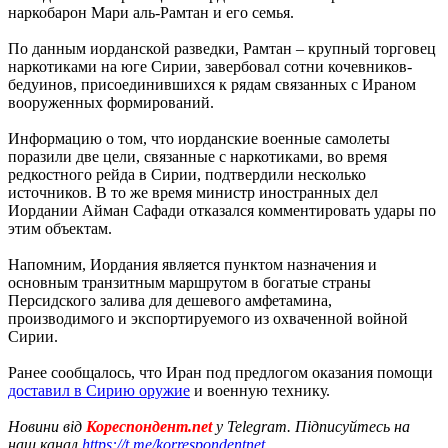
наркобарон Мари аль-Рамтан и его семья.
По данным иорданской разведки, Рамтан – крупный торговец
наркотиками на юге Сирии, завербовал сотни кочевников-
бедуинов, присоединившихся к рядам связанных с Ираном
вооруженных формирований.
Информацию о том, что иорданские военные самолеты
поразили две цели, связанные с наркотиками, во время
редкостного рейда в Сирии, подтвердили несколько
источников. В то же время министр иностранных дел
Иордании Айман Сафади отказался комментировать удары по
этим объектам.
Напомним, Иордания является пунктом назначения и
основным транзитным маршрутом в богатые страны
Персидского залива для дешевого амфетамина,
производимого и экспортируемого из охваченной войной
Сирии.
Ранее сообщалось, что Иран под предлогом оказания помощи
доставил в Сирию оружие
и военную технику.
Новини від
Кореспондент.net
у Telegram. Підписуйтесь на
наш канал
https://t.me/korrespondentnet