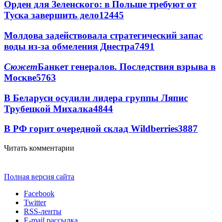
Орден для Зеленского: в Польше требуют от
Туска завершить дело
12445
Молдова задействовала стратегический запас
воды из-за обмеления Днестра
7491
Сюжет
Банкет генералов. Последствия взрыва в
Москве
5763
В Беларуси осудили лидера группы Ляпис
Трубецкой Михалка
4844
В РФ горит очередной склад Wildberries
3887
Читать комментарии
Полная версия сайта
Facebook
Twitter
RSS-ленты
E-mail рассылка