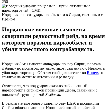
256
Иордания нанесла удары по объектам в Сирии, связанным с
Ираном
Иорданские военные самолеты
совершили редкостный рейд, во время
которого поразили наркообъект и
убили известного контрабандиста.
Иордания 8 мая нанесла авиаудары по югу Сирии, поразив
фабрику по производству наркотиков, связанную с Ираном, и
убив наркоторговца. Об этом сообщило агентство
Reuters
со
ссылкой на местные источники и разведку.
Отмечается, что под ударом оказался заброшенный
наркообъект в сирийской провинции Дераа, связанный с
ливанской группировкой
Хезболла
.
В результате еще одного удара по селу Шааб в провинции
Свейда вблизи границы с Иорданией погиб сирийский