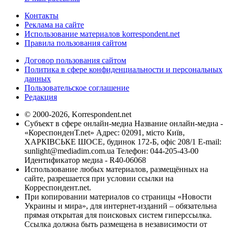
Контакты
Реклама на сайте
Использование материалов korrespondent.net
Правила пользования сайтом
Договор пользования сайтом
Политика в сфере конфиденциальности и персональных
данных
Пользовательское соглашение
Редакция
© 2000-2026, Korrespondent.net
Субъект в сфере онлайн-медиа Название онлайн-медиа -
«КореспонденТ.net» Адрес: 02091, місто Київ,
ХАРКІВСЬКЕ ШОСЕ, будинок 172-Б, офіс 208/1 E-mail:
sunlight@mediadim.com.ua
Телефон: 044-205-43-00
Идентификатор медиа - R40-06068
Использование любых материалов, размещённых на
сайте, разрешается при условии ссылки на
Корреспондент.net.
При копировании материалов со страницы «Новости
Украины и мира», для интернет-изданий – обязательна
прямая открытая для поисковых систем гиперссылка.
Ссылка должна быть размещена в независимости от