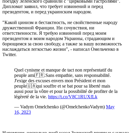
поездку Зеленского сравнили с "цирковыми гастролями".
Дипломат заявил, что требует извинений и перед
президентом, и перед украинским народом.
"Какой цинизм и бестактность, не свойственные народу
дружественной Франции. Ни сочувствия, ни
ответственности. Я требую извинений перед моим
президентом и моим народом Украины, страдающим и
борющимся за свою свободу, а также за вашу возможность
наслаждаться легкостью жизни", - написал Омельченко в
Twitter.
Quel cynisme et manque de tact non représentatif du
peuple ami🇫🇷.Sans empathie, sans responsabilité.
J'exige des excuses envers mon Président et mon
peuple🇺🇦qui souffre et se bat pour sa liberté mais
aussi pour la vôtre et pour la possibilité de profiter de la
légèreté de la vie.
https://t.co/V8C1RUXfLk
— Vadym Omelchenko (@OmelchenkoVadym)
May
16, 2023
Напомним, несколько дней назад Зеленский впервые с начала