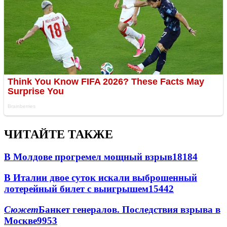
ЧИТАЙТЕ ТАКЖЕ
В Молдове прогремел мощный взрыв
18184
В Италии двое суток искали выброшенный
лотерейный билет с выигрышем
15442
Сюжет
Банкет генералов. Последствия взрыва в
Москве
9953