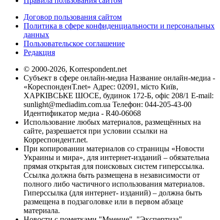
Правила пользования сайтом
Договор пользования сайтом
Политика в сфере конфиденциальности и персональных
данных
Пользовательское соглашение
Редакция
© 2000-2026, Korrespondent.net
Субъект в сфере онлайн-медиа Название онлайн-медиа -
«КореспонденТ.net» Адрес: 02091, місто Київ,
ХАРКІВСЬКЕ ШОСЕ, будинок 172-Б, офіс 208/1 E-mail:
sunlight@mediadim.com.ua
Телефон: 044-205-43-00
Идентификатор медиа - R40-06068
Использование любых материалов, размещённых на
сайте, разрешается при условии ссылки на
Корреспондент.net.
При копировании материалов со страницы «Новости
Украины и мира», для интернет-изданий – обязательна
прямая открытая для поисковых систем гиперссылка.
Ссылка должна быть размещена в независимости от
полного либо частичного использования материалов.
Гиперссылка (для интернет- изданий) – должна быть
размещена в подзаголовке или в первом абзаце
материала.
Новости с пометками "Мнение", "Экспертиза",