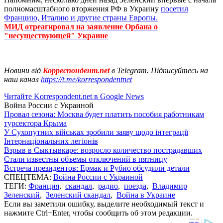
полномасштабного вторжения РФ в Украину
посетил
Францию, Италию и другие страны Европы.
МИД отреагировал на заявление Орбана о
"несуществующей" Украине
Новини від
Корреспондент.net
в Telegram. Підписуйтесь на
наш канал
https://t.me/korrespondentnet
Читайте Korrespondent.net в Google News
Война России с Украиной
Провал сезона: Москва будет платить пособия работникам
турсектора Крыма
У Сухопутних військах зробили заяву щодо інтеграції
Інтернаціональних легіонів
Взрыв в Сыктывкаре: возросло количество пострадавших
Стали известны объемы отключений в пятницу
Встреча президентов: Ермак и Рубио обсудили детали
СПЕЦТЕМА:
Война России с Украиной
ТЕГИ:
Франция
,
скандал
,
радио
,
поезда
,
Владимир
Зеленский
,
Зеленский скандал
,
Война в Украине
Если вы заметили ошибку, выделите необходимый текст и
нажмите Ctrl+Enter, чтобы сообщить об этом редакции.