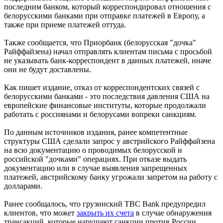
последним банком, который корреспондировал отношения с
белорусскими банками при отправке платежей в Европу, а
также при приеме платежей оттуда.
Также сообщается, что Приорбанк (белорусская "дочка"
Райффайзена) начал отправлять клиентам письма с просьбой
не указывать банк-корреспондент в данных платежей, иначе
они не будут доставлены.
Как пишет издание, отказ от корреспондентских связей с
белорусскими банками - это последствия давления США на
европейские финансовые институты, которые продолжали
работать с россиянами и белорусами вопреки санкциям.
По данным источников издания, ранее компетентные
структуры США сделали запрос у австрийского Райффайзена
на всю документацию о проводимых белорусской и
российской "дочками" операциях. При отказе выдать
документацию или в случае выявления запрещенных
платежей, австрийскому банку угрожали запретом на работу с
долларами.
Ранее сообщалось, что грузинский TBC Bank предупредил
клиентов, что может
закрыть их счета
в случае обнаружения
трансакций, которые нарушают санкции против России.