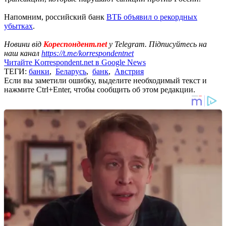
Напомним, российский банк
ВТБ объявил о рекордных
убытках
.
Новини від
Кореспондент.net
у Telegram. Підписуйтесь на
наш канал
https://t.me/korrespondentnet
Читайте Korrespondent.net в Google News
ТЕГИ:
банки
,
Беларусь
,
банк
,
Австрия
Если вы заметили ошибку, выделите необходимый текст и
нажмите Ctrl+Enter, чтобы сообщить об этом редакции.