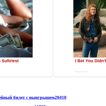
рейный билет с выигрышем
20410