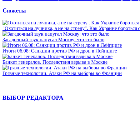
Сюжеты
"Охотиться на лучника, а не на стрелу". Как Украине бороться 
Загадочный звук напугал Москву: что это было
Итоги 06.08: Санкции против РФ и дрон в Лейпциге
Банкет генералов. Последствия взрыва в Москве
Грязные технологии. Атаки РФ на выборы во Франции
ВЫБОР РЕДАКТОРА