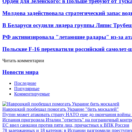
Орден для Зеленского: в Польше требуют от Туск
Молдова задействовала стратегический запас вод
В Беларуси осудили лидера группы Ляпис Трубе
РФ активизировала "летающие радары" из-за а
Польские F-16 перехватили российский самолет-
Читать комментарии
Новости мира
Последние
Популярные
Комментируемые
Навроцкий пообещал помогать Украине "бить москалей"
Путин может атаковать страну НАТО еще до окончания войны
Испания пригрозила Италии "ответить" на пограничный контр
ЕС ввел санкции против пяти лиц, причастных к ВПК России
78 задержанных и 18 катеров: в Испании разгромили преступн