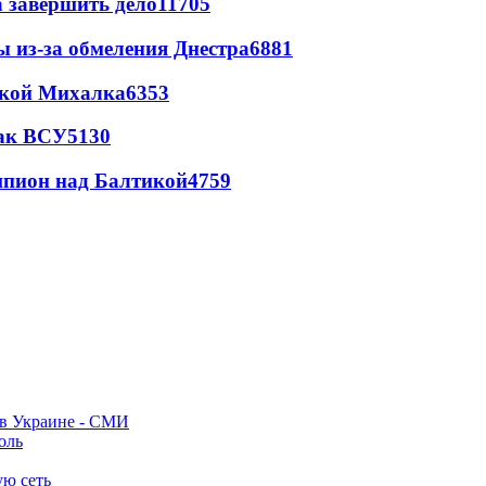
а завершить дело
11705
ы из-за обмеления Днестра
6881
цкой Михалка
6353
так ВСУ
5130
шпион над Балтикой
4759
 в Украине - СМИ
оль
ую сеть