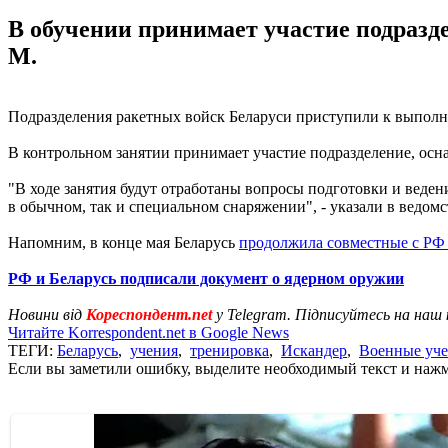
В обучении принимает участие подразд
М.
Подразделения ракетных войск Беларуси приступили к выполн
В контрольном занятии принимает участие подразделение, ос
"В ходе занятия будут отработаны вопросы подготовки и веден
в обычном, так и специальном снаряжении", - указали в ведомс
Напомним, в конце мая Беларусь
продолжила совместные с РФ
РФ и Беларусь подписали документ о ядерном оружии
Новини від
Кореспондент.net
у Telegram. Підписуйтесь на наш
Читайте Korrespondent.net в Google News
ТЕГИ:
Беларусь
,
учения
,
тренировка
,
Искандер
,
Военные уч
Если вы заметили ошибку, выделите необходимый текст и нажми