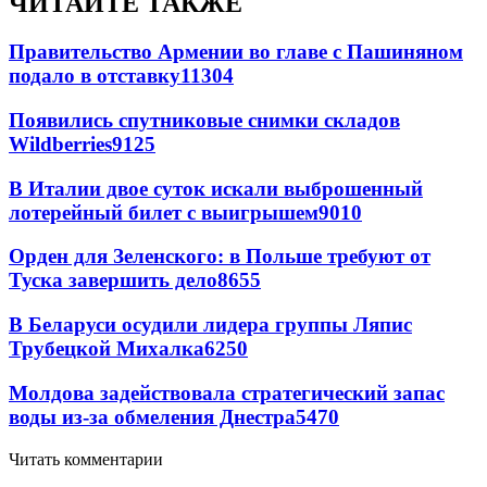
ЧИТАЙТЕ ТАКЖЕ
Правительство Армении во главе с Пашиняном
подало в отставку
11304
Появились спутниковые снимки складов
Wildberries
9125
В Италии двое суток искали выброшенный
лотерейный билет с выигрышем
9010
Орден для Зеленского: в Польше требуют от
Туска завершить дело
8655
В Беларуси осудили лидера группы Ляпис
Трубецкой Михалка
6250
Молдова задействовала стратегический запас
воды из-за обмеления Днестра
5470
Читать комментарии