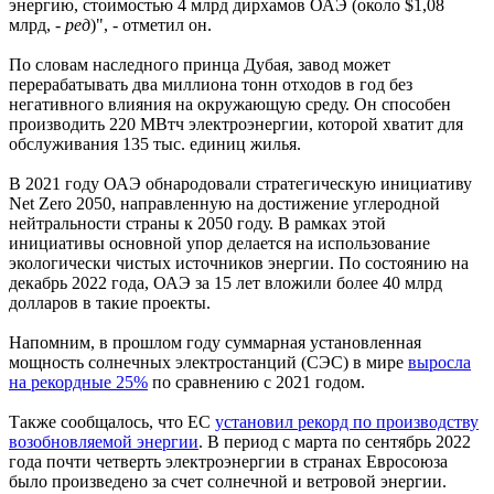
энергию, стоимостью 4 млрд дирхамов ОАЭ (около $1,08
млрд, -
ред
)", - отметил он.
По словам наследного принца Дубая, завод может
перерабатывать два миллиона тонн отходов в год без
негативного влияния на окружающую среду. Он способен
производить 220 МВтч электроэнергии, которой хватит для
обслуживания 135 тыс. единиц жилья.
В 2021 году ОАЭ обнародовали стратегическую инициативу
Net Zero 2050, направленную на достижение углеродной
нейтральности страны к 2050 году. В рамках этой
инициативы основной упор делается на использование
экологически чистых источников энергии. По состоянию на
декабрь 2022 года, ОАЭ за 15 лет вложили более 40 млрд
долларов в такие проекты.
Напомним, в прошлом году суммарная установленная
мощность солнечных электростанций (СЭС) в мире
выросла
на рекордные 25%
по сравнению с 2021 годом.
Также сообщалось, что ЕС
установил рекорд по производству
возобновляемой энергии
. В период с марта по сентябрь 2022
года почти четверть электроэнергии в странах Евросоюза
было произведено за счет солнечной и ветровой энергии.