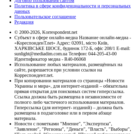
Договор пользования сайтом
Политика в сфере конфиденциальности и персональных
данных
Пользовательское соглашение
Редакция
© 2000-2026, Korrespondent.net
Субъект в сфере онлайн-медиа Название онлайн-медиа -
«КореспонденТ.net» Адрес: 02091, місто Київ,
ХАРКІВСЬКЕ ШОСЕ, будинок 172-Б, офіс 208/1 E-mail:
sunlight@mediadim.com.ua
Телефон: 044-205-43-00
Идентификатор медиа - R40-06068
Использование любых материалов, размещённых на
сайте, разрешается при условии ссылки на
Корреспондент.net.
При копировании материалов со страницы «Новости
Украины и мира», для интернет-изданий – обязательна
прямая открытая для поисковых систем гиперссылка.
Ссылка должна быть размещена в независимости от
полного либо частичного использования материалов.
Гиперссылка (для интернет- изданий) – должна быть
размещена в подзаголовке или в первом абзаце
материала.
Новости с пометками "Мнение", "Экспертиза",
"Заявление", "Регионы", "Деньги", "Власть", "Выборы",