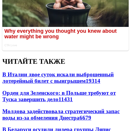
ЧИТАЙТЕ ТАКЖЕ
В Италии двое суток искали выброшенный
лотерейный билет с выигрышем
19314
Орден для Зеленского: в Польше требуют от
Туска завершить дело
11431
Молдова задействовала стратегический запас
воды из-за обмеления Днестра
6679
В Беларуси осудили лидера группы Ляпис