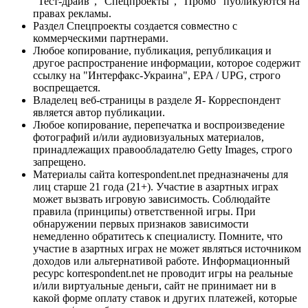
"Тест-драйв", "Спецпроекты", "Промо" публикуются на
правах рекламы.
Раздел Спецпроекты создается совместно с
коммерческими партнерами.
Любое копирование, публикация, републикация и
другое распространение информации, которое содержит
ссылку на "Интерфакс-Украина", EPA / UPG, строго
воспрещается.
Владелец веб-страницы в разделе Я- Корреспондент
является автор публикации.
Любое копирование, перепечатка и воспроизведение
фотографий и/или аудиовизуальных материалов,
принадлежащих правообладателю Getty Images, строго
запрещено.
Материалы сайта korrespondent.net предназначены для
лиц старше 21 года (21+). Участие в азартных играх
может вызвать игровую зависимость. Соблюдайте
правила (принципы) ответственной игры. При
обнаружении первых признаков зависимости
немедленно обратитесь к специалисту. Помните, что
участие в азартных играх не может являться источником
доходов или альтернативой работе. Информационный
ресурс korrespondent.net не проводит игры на реальные
и/или виртуальные деньги, сайт не принимает ни в
какой форме оплату ставок и других платежей, которые