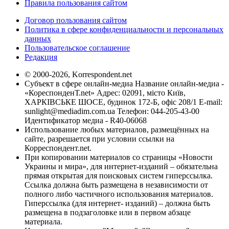
Правила пользования сайтом
Договор пользования сайтом
Политика в сфере конфиденциальности и персональных
данных
Пользовательское соглашение
Редакция
© 2000-2026, Korrespondent.net
Субъект в сфере онлайн-медиа Название онлайн-медиа -
«КореспонденТ.net» Адрес: 02091, місто Київ,
ХАРКІВСЬКЕ ШОСЕ, будинок 172-Б, офіс 208/1 E-mail:
sunlight@mediadim.com.ua
Телефон: 044-205-43-00
Идентификатор медиа - R40-06068
Использование любых материалов, размещённых на
сайте, разрешается при условии ссылки на
Корреспондент.net.
При копировании материалов со страницы «Новости
Украины и мира», для интернет-изданий – обязательна
прямая открытая для поисковых систем гиперссылка.
Ссылка должна быть размещена в независимости от
полного либо частичного использования материалов.
Гиперссылка (для интернет- изданий) – должна быть
размещена в подзаголовке или в первом абзаце
материала.