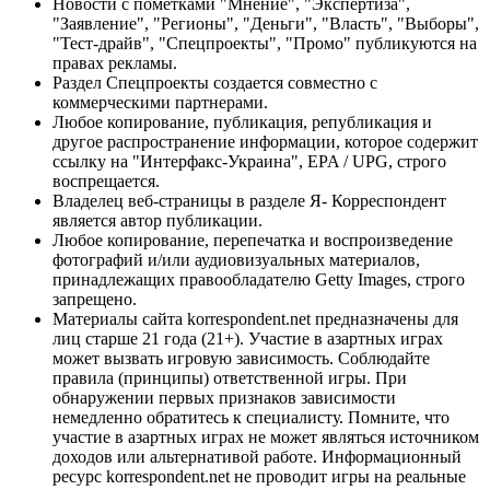
Новости с пометками "Мнение", "Экспертиза",
"Заявление", "Регионы", "Деньги", "Власть", "Выборы",
"Тест-драйв", "Спецпроекты", "Промо" публикуются на
правах рекламы.
Раздел Спецпроекты создается совместно с
коммерческими партнерами.
Любое копирование, публикация, републикация и
другое распространение информации, которое содержит
ссылку на "Интерфакс-Украина", EPA / UPG, строго
воспрещается.
Владелец веб-страницы в разделе Я- Корреспондент
является автор публикации.
Любое копирование, перепечатка и воспроизведение
фотографий и/или аудиовизуальных материалов,
принадлежащих правообладателю Getty Images, строго
запрещено.
Материалы сайта korrespondent.net предназначены для
лиц старше 21 года (21+). Участие в азартных играх
может вызвать игровую зависимость. Соблюдайте
правила (принципы) ответственной игры. При
обнаружении первых признаков зависимости
немедленно обратитесь к специалисту. Помните, что
участие в азартных играх не может являться источником
доходов или альтернативой работе. Информационный
ресурс korrespondent.net не проводит игры на реальные