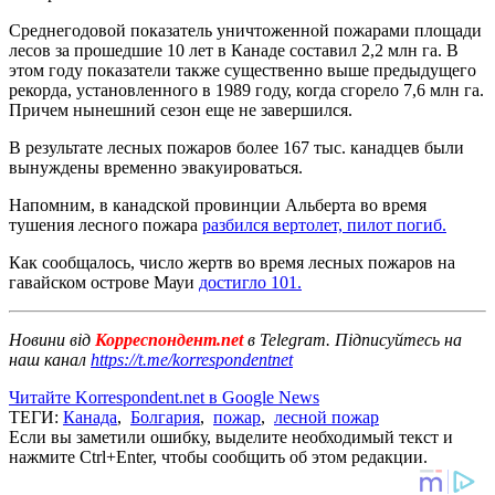
Среднегодовой показатель уничтоженной пожарами площади
лесов за прошедшие 10 лет в Канаде составил 2,2 млн га. В
этом году показатели также существенно выше предыдущего
рекорда, установленного в 1989 году, когда сгорело 7,6 млн га.
Причем нынешний сезон еще не завершился.
В результате лесных пожаров более 167 тыс. канадцев были
вынуждены временно эвакуироваться.
Напомним, в канадской провинции Альберта во время
тушения лесного пожара
разбился вертолет, пилот погиб.
Как сообщалось, число жертв во время лесных пожаров на
гавайском острове Мауи
достигло 101.
Новини від
Корреспондент.net
в Telegram. Підписуйтесь на
наш канал
https://t.me/korrespondentnet
Читайте Korrespondent.net в Google News
ТЕГИ:
Канада
,
Болгария
,
пожар
,
лесной пожар
Если вы заметили ошибку, выделите необходимый текст и
нажмите Ctrl+Enter, чтобы сообщить об этом редакции.