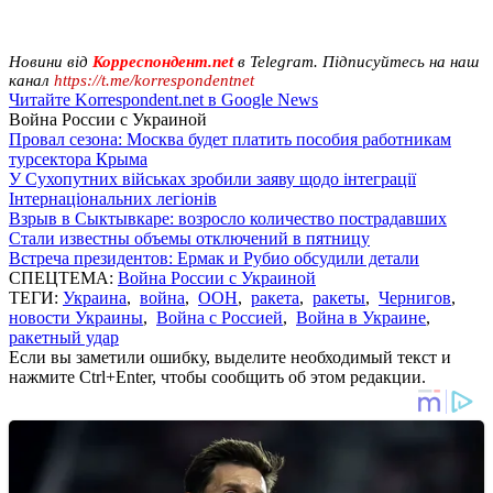
Новини від
Корреспондент.net
в Telegram. Підписуйтесь на наш
канал
https://t.me/korrespondentnet
Читайте Korrespondent.net в Google News
Война России с Украиной
Провал сезона: Москва будет платить пособия работникам
турсектора Крыма
У Сухопутних військах зробили заяву щодо інтеграції
Інтернаціональних легіонів
Взрыв в Сыктывкаре: возросло количество пострадавших
Стали известны объемы отключений в пятницу
Встреча президентов: Ермак и Рубио обсудили детали
СПЕЦТЕМА:
Война России с Украиной
ТЕГИ:
Украина
,
война
,
ООН
,
ракета
,
ракеты
,
Чернигов
,
новости Украины
,
Война с Россией
,
Война в Украине
,
ракетный удар
Если вы заметили ошибку, выделите необходимый текст и
нажмите Ctrl+Enter, чтобы сообщить об этом редакции.