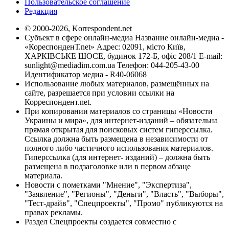
Пользовательское соглашение
Редакция
© 2000-2026, Korrespondent.net
Субъект в сфере онлайн-медиа Название онлайн-медиа -
«КореспонденТ.net» Адрес: 02091, місто Київ,
ХАРКІВСЬКЕ ШОСЕ, будинок 172-Б, офіс 208/1 E-mail:
sunlight@mediadim.com.ua
Телефон: 044-205-43-00
Идентификатор медиа - R40-06068
Использование любых материалов, размещённых на
сайте, разрешается при условии ссылки на
Корреспондент.net.
При копировании материалов со страницы «Новости
Украины и мира», для интернет-изданий – обязательна
прямая открытая для поисковых систем гиперссылка.
Ссылка должна быть размещена в независимости от
полного либо частичного использования материалов.
Гиперссылка (для интернет- изданий) – должна быть
размещена в подзаголовке или в первом абзаце
материала.
Новости с пометками "Мнение", "Экспертиза",
"Заявление", "Регионы", "Деньги", "Власть", "Выборы",
"Тест-драйв", "Спецпроекты", "Промо" публикуются на
правах рекламы.
Раздел Спецпроекты создается совместно с