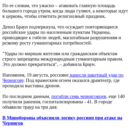
По ее словам, это ужасно – атаковать главную площадь
большого города утром, когда люди гуляют, а некоторые идут
в церковь, чтобы отметить религиозный праздник.
Дениз Браун подчеркнула, что осуждает повторяющиеся
российские удары по населенным пунктам Украины,
приводящие к гибели людей, масштабным разрушениям и
резкому росту гуманитарных потребностей.
"Удары по мирным жителям или гражданским объектам
строго запрещены международным гуманитарным правом.
Это должно прекратиться", – добавила Браун.
Напомним, 19 августа, россияне
нанесли ракетный удар по
Чернигову
. Под вражеским огнем оказался драмтеатр, где
проходила выставка дронов.
По последним данным,
погибли семь черниговцев,
еще 140
получили ранения, госпитализированы - 41. В городе
объявили траур на три дня.
В Минобороны объяснили логику россиян при атаке на
Чернигов