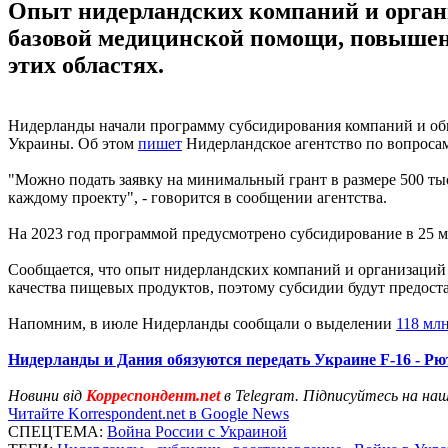
Опыт нидерландских компаний и органи
базовой медицинской помощи, повышени
этих областях.
Нидерланды начали программу субсидирования компаний и обще
Украины. Об этом
пишет
Нидерландское агентство по вопроса
"Можно подать заявку на минимальный грант в размере 500 ты
каждому проекту", - говорится в сообщении агентства.
На 2023 год программой предусмотрено субсидирование в 25 м
Сообщается, что опыт нидерландских компаний и организаций
качества пищевых продуктов, поэтому субсидии будут предостав
Напомним, в июле Нидерланды сообщали о выделении
118 мл
Нидерланды и Дания обязуются передать Украине F-16 - Рю
Новини від
Корреспондент.net
в Telegram. Підписуйтесь на на
Читайте Korrespondent.net в Google News
СПЕЦТЕМА:
Война России с Украиной