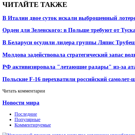
ЧИТАЙТЕ ТАКЖЕ
В Италии двое суток искали выброшенный лоте
Орден для Зеленского: в Польше требуют от Туск
В Беларуси осудили лидера группы Ляпис Трубе
Молдова задействовала стратегический запас вод
РФ активизировала "летающие радары" из-за а
Польские F-16 перехватили российский самолет-
Читать комментарии
Новости мира
Последние
Популярные
Комментируемые