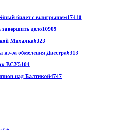
рейный билет с выигрышем
17410
а завершить дело
10909
цкой Михалка
6323
ы из-за обмеления Днестра
6313
так ВСУ
5104
шпион над Балтикой
4747