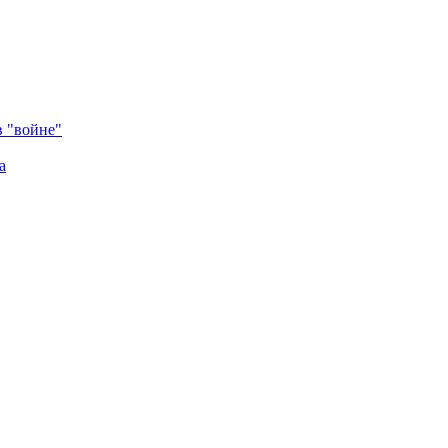
в "войне"
а