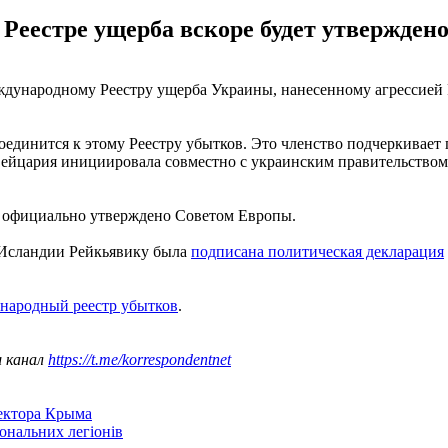
еестре ущерба вскоре будет утвержден
дународному Реестру ущерба Украины, нанесенному агрессией 
оединится к этому Реестру убытков. Это членство подчеркивае
ейцария инициировала совместно с украинским правительством
т официально утверждено Советом Европы.
 Исландии Рейкьявику была
подписана политическая декларация
ународный реестр убытков
.
ш канал
https://t.me/korrespondentnet
сектора Крыма
іональних легіонів