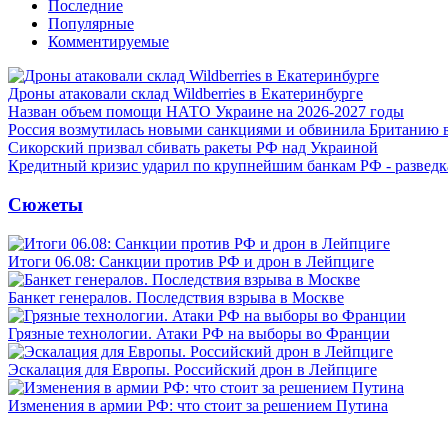
Последние
Популярные
Комментируемые
Дроны атаковали склад Wildberries в Екатеринбурге
Назван объем помощи НАТО Украине на 2026-2027 годы
Россия возмутилась новыми санкциями и обвинила Британию 
Сикорский призвал сбивать ракеты РФ над Украиной
Кредитный кризис ударил по крупнейшим банкам РФ - разведк
Сюжеты
Итоги 06.08: Санкции против РФ и дрон в Лейпциге
Банкет генералов. Последствия взрыва в Москве
Грязные технологии. Атаки РФ на выборы во Франции
Эскалация для Европы. Российский дрон в Лейпциге
Изменения в армии РФ: что стоит за решением Путина