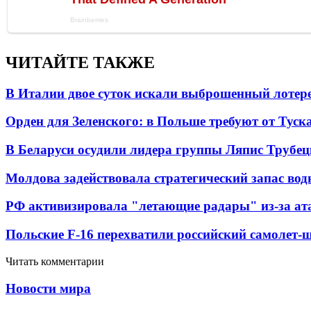
ЧИТАЙТЕ ТАКЖЕ
В Италии двое суток искали выброшенный лоте
Орден для Зеленского: в Польше требуют от Туск
В Беларуси осудили лидера группы Ляпис Трубе
Молдова задействовала стратегический запас вод
РФ активизировала "летающие радары" из-за а
Польские F-16 перехватили российский самолет-
Читать комментарии
Новости мира