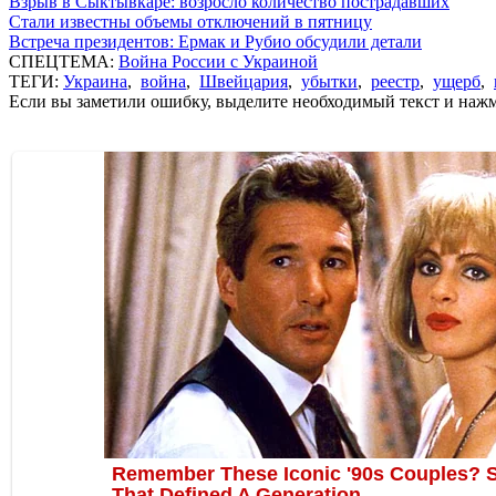
Взрыв в Сыктывкаре: возросло количество пострадавших
Стали известны объемы отключений в пятницу
Встреча президентов: Ермак и Рубио обсудили детали
СПЕЦТЕМА:
Война России с Украиной
ТЕГИ:
Украина
,
война
,
Швейцария
,
убытки
,
реестр
,
ущерб
,
Если вы заметили ошибку, выделите необходимый текст и нажми