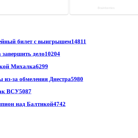
рейный билет с выигрышем
14811
а завершить дело
10204
цкой Михалка
6299
ы из-за обмеления Днестра
5980
так ВСУ
5087
шпион над Балтикой
4742