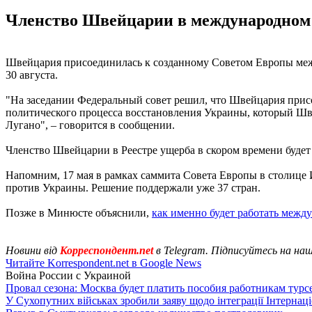
Членство Швейцарии в международном Р
Швейцария присоединилась к созданному Советом Европы меж
30 августа.
"На заседании Федеральный совет решил, что Швейцария прис
политического процесса восстановления Украины, который Шв
Лугано", – говорится в сообщении.
Членство Швейцарии в Реестре ущерба в скором времени буде
Напомним, 17 мая в рамках саммита Совета Европы в столице
против Украины. Решение поддержали уже 37 стран.
Позже в Минюсте объяснили,
как именно будет работать межд
Новини від
Корреспондент.net
в Telegram. Підписуйтесь на на
Читайте Korrespondent.net в Google News
Война России с Украиной
Провал сезона: Москва будет платить пособия работникам тур
У Сухопутних військах зробили заяву щодо інтеграції Інтернац