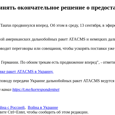
нять окончательное решение о предост
rus продвинулся вперед. Об этом в среду, 13 сентября, в эфир
иной американских дальнобойных ракет ATACMS и немецких даль
водит переговоры или совещания, чтобы ускорять поставки уже
ермании. По обоим трекам есть продвижение вперед", - отмети
вке ракет ATACMS в Украину.
о поводу передачи Украине дальнобойных ракет ATACMS ведутся
ш канал
https://t.me/korrespondentnet
йна с Россией
,
Война в Украине
те Ctrl+Enter, чтобы сообщить об этом редакции.