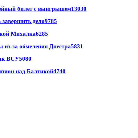
рейный билет с выигрышем
13030
а завершить дело
9785
цкой Михалка
6285
ы из-за обмеления Днестра
5831
так ВСУ
5080
шпион над Балтикой
4740