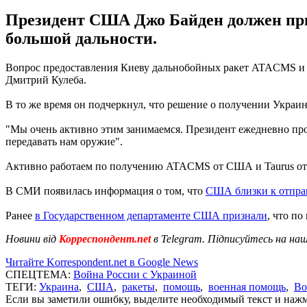
Президент США Джо Байден должен при
большой дальности.
Вопрос предоставления Киеву дальнобойных ракет ATACMS и Tau
Дмитрий Кулеба.
В то же время он подчеркнул, что решение о получении Укра
"Мы очень активно этим занимаемся. Президент ежедневно про
передавать нам оружие".
Активно работаем по получению ATACMS от США и Taurus от Г
В СМИ появилась информация о том, что
США близки к отпра
Ранее
в Государственном департаменте США признали
, что п
Новини від
Корреспондент.net
в Telegram. Підписуйтесь на на
Читайте Korrespondent.net в Google News
СПЕЦТЕМА:
Война России с Украиной
ТЕГИ:
Украина
,
США
,
ракеты
,
помощь
,
военная помощь
,
Во
Если вы заметили ошибку, выделите необходимый текст и нажми