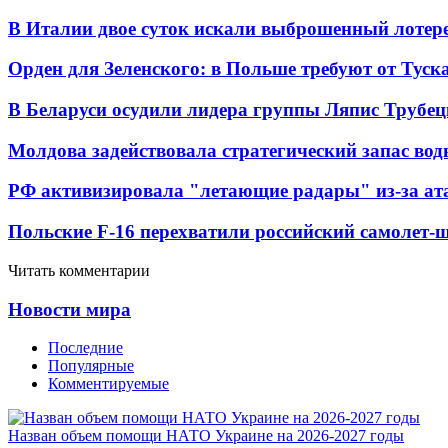
В Италии двое суток искали выброшенный лоте
Орден для Зеленского: в Польше требуют от Туск
В Беларуси осудили лидера группы Ляпис Трубе
Молдова задействовала стратегический запас вод
РФ активизировала "летающие радары" из-за а
Польские F-16 перехватили российский самолет-
Читать комментарии
Новости мира
Последние
Популярные
Комментируемые
Назван объем помощи НАТО Украине на 2026-2027 годы