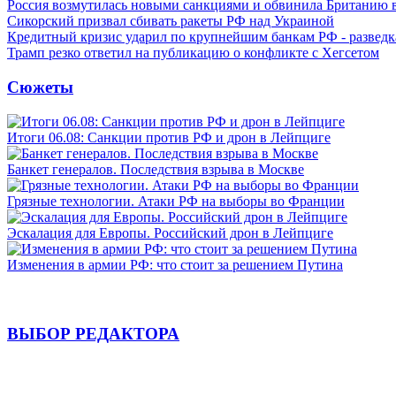
Россия возмутилась новыми санкциями и обвинила Британию 
Сикорский призвал сбивать ракеты РФ над Украиной
Кредитный кризис ударил по крупнейшим банкам РФ - разведк
Трамп резко ответил на публикацию о конфликте с Хегсетом
Сюжеты
Итоги 06.08: Санкции против РФ и дрон в Лейпциге
Банкет генералов. Последствия взрыва в Москве
Грязные технологии. Атаки РФ на выборы во Франции
Эскалация для Европы. Российский дрон в Лейпциге
Изменения в армии РФ: что стоит за решением Путина
ВЫБОР РЕДАКТОРА