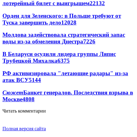
лотерейный билет с выигрышем
22132
Орден для Зеленского: в Польше требуют от
Туска завершить дело
12028
Молдова задействовала стратегический запас
воды из-за обмеления Днестра
7226
В Беларуси осудили лидера группы Ляпис
Трубецкой Михалка
6375
РФ активизировала "летающие радары" из-за
атак ВСУ
5144
Сюжет
Банкет генералов. Последствия взрыва в
Москве
4808
Читать комментарии
Полная версия сайта