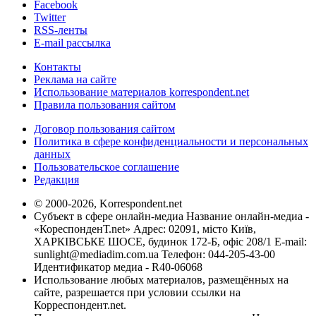
Facebook
Twitter
RSS-ленты
E-mail рассылка
Контакты
Реклама на сайте
Использование материалов korrespondent.net
Правила пользования сайтом
Договор пользования сайтом
Политика в сфере конфиденциальности и персональных
данных
Пользовательское соглашение
Редакция
© 2000-2026, Korrespondent.net
Субъект в сфере онлайн-медиа Название онлайн-медиа -
«КореспонденТ.net» Адрес: 02091, місто Київ,
ХАРКІВСЬКЕ ШОСЕ, будинок 172-Б, офіс 208/1 E-mail:
sunlight@mediadim.com.ua
Телефон: 044-205-43-00
Идентификатор медиа - R40-06068
Использование любых материалов, размещённых на
сайте, разрешается при условии ссылки на
Корреспондент.net.