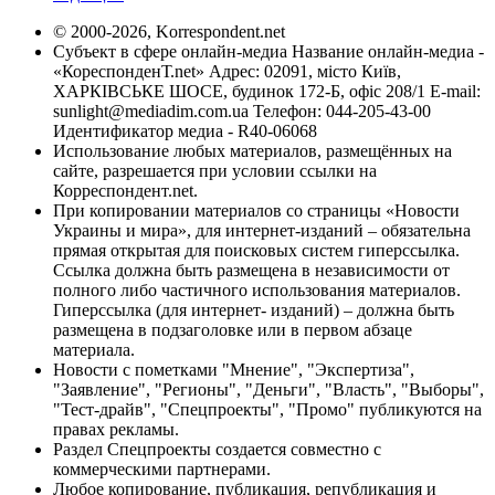
© 2000-2026, Korrespondent.net
Субъект в сфере онлайн-медиа Название онлайн-медиа -
«КореспонденТ.net» Адрес: 02091, місто Київ,
ХАРКІВСЬКЕ ШОСЕ, будинок 172-Б, офіс 208/1 E-mail:
sunlight@mediadim.com.ua
Телефон: 044-205-43-00
Идентификатор медиа - R40-06068
Использование любых материалов, размещённых на
сайте, разрешается при условии ссылки на
Корреспондент.net.
При копировании материалов со страницы «Новости
Украины и мира», для интернет-изданий – обязательна
прямая открытая для поисковых систем гиперссылка.
Ссылка должна быть размещена в независимости от
полного либо частичного использования материалов.
Гиперссылка (для интернет- изданий) – должна быть
размещена в подзаголовке или в первом абзаце
материала.
Новости с пометками "Мнение", "Экспертиза",
"Заявление", "Регионы", "Деньги", "Власть", "Выборы",
"Тест-драйв", "Спецпроекты", "Промо" публикуются на
правах рекламы.
Раздел Спецпроекты создается совместно с
коммерческими партнерами.
Любое копирование, публикация, републикация и