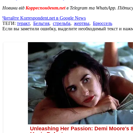
Новини від
Корреспондент.net
в Telegram та WhatsApp. Підпис
Читайте Korrespondent.net в Google News
ТЕГИ:
теракт
,
Бельгия
,
стрельба
,
жертвы
,
Брюссель
Если вы заметили ошибку, выделите необходимый текст и нажми