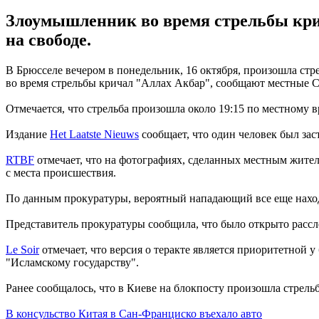
Злоумышленник во время стрельбы крича
на свободе.
В Брюсселе вечером в понедельник, 16 октября, произошла стр
во время стрельбы кричал "Аллах Акбар", сообщают местные
Отмечается, что стрельба произошла около 19:15 по местному 
Издание
Het Laatste Nieuws
сообщает, что один человек был зас
RTBF
отмечает, что на фотографиях, сделанных местным жител
с места происшествия.
По данным прокуратуры, вероятный нападающий все еще наход
Представитель прокуратуры сообщила, что было открыто рассл
Le Soir
отмечает, что версия о теракте является приоритетной
"Исламскому государству".
Ранее сообщалось, что в Киеве на блокпосту произошла стрел
В консульство Китая в Сан-Франциско въехало авто