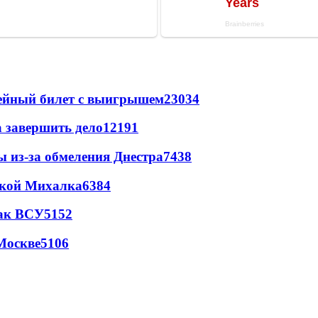
рейный билет с выигрышем
23034
а завершить дело
12191
ы из-за обмеления Днестра
7438
цкой Михалка
6384
так ВСУ
5152
Москве
5106