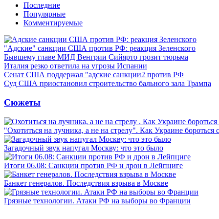
Последние
Популярные
Комментируемые
"Адские" санкции США против РФ: реакция Зеленского
Бывшему главе МИД Венгрии Сийярто грозит тюрьма
Италия резко ответила на угрозы Испании
Сенат США поддержал "адские санкции2 против РФ
Суд США приостановил строительство бального зала Трампа
Сюжеты
"Охотиться на лучника, а не на стрелу". Как Украине бороться 
Загадочный звук напугал Москву: что это было
Итоги 06.08: Санкции против РФ и дрон в Лейпциге
Банкет генералов. Последствия взрыва в Москве
Грязные технологии. Атаки РФ на выборы во Франции