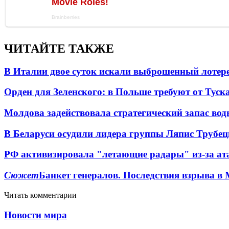
ЧИТАЙТЕ ТАКЖЕ
В Италии двое суток искали выброшенный лоте
Орден для Зеленского: в Польше требуют от Туск
Молдова задействовала стратегический запас вод
В Беларуси осудили лидера группы Ляпис Трубе
РФ активизировала "летающие радары" из-за а
Сюжет
Банкет генералов. Последствия взрыва в 
Читать комментарии
Новости мира