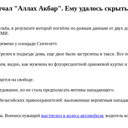
л "Аллах Акбар". Ему удалось скрыться
ельба, в результате которой погибли по разным данным от двух 
 СМИ.
времени у площади Сентелетт.
трелен в подъезде дома, еще двое были застрелены в такси. Вс
ем, видно, как мужчина во флуоресцентной оранжевой куртке и 
ится на свободе.
едование, но не стала предполагать мотивы нападающего.
 у бельгийских правоохранителей: выложенные вероятным напада
ьба. Военнослужащий
выстрелил в колеса автомобиля
, водитель 