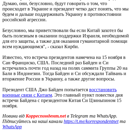
Думаю, они, безусловно, будут говорить о том, что
происходит в Украине и президент четко даст понять, что мы
будем и дальше поддерживать Украину в противостоянии
российской агрессии.
Безусловно, мы приветствовали бы если Китай захотел бы
быть полезным в оказании поддержки Израиля, необходимой
для его защиты, а также для оказания гуманитарной помощи
всем нуждающимся", - сказал Кирби.
Известно, что встреча президентов намечена на 15 ноября в
Сан Франциско, США. Последний раз Байден и Си
встречались почти год назад на полях саммита Группы 20 на
Бали в Индонезии. Тогда Байден и Си обсуждали Тайвань и
вторжение России в Украину, а также другие вопросы.
Президент США Джо Байден попытается
восстановить
военные связи с Китаем
. Это главный пункт повестки дня
встречи Байдена с президентом Китая Си Цзиньпином 15
ноября.
Новини від
Корреспондент.net
в Telegram та WhatsApp.
Підписуйтесь на наші канали
https://t.me/korrespondentnet
та
WhatsApp