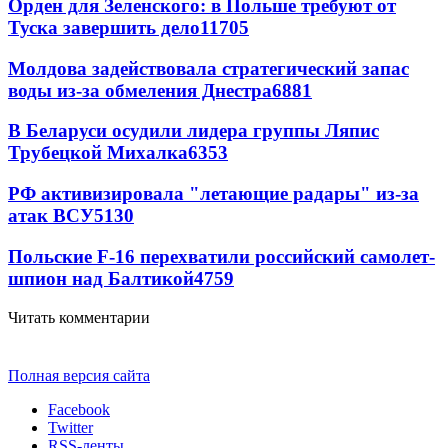
Орден для Зеленского: в Польше требуют от
Туска завершить дело
11705
Молдова задействовала стратегический запас
воды из-за обмеления Днестра
6881
В Беларуси осудили лидера группы Ляпис
Трубецкой Михалка
6353
РФ активизировала "летающие радары" из-за
атак ВСУ
5130
Польские F-16 перехватили российский самолет-
шпион над Балтикой
4759
Читать комментарии
Полная версия сайта
Facebook
Twitter
RSS-ленты