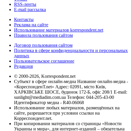
RSS-ленты
E-mail рассылка
Контакты
Реклама на сайте
Использование материалов korrespondent.net
Правила пользования сайтом
Договор пользования сайтом
Политика в сфере конфиденциальности и персональных
данных
Пользовательское соглашение
Редакция
© 2000-2026, Korrespondent.net
Субъект в сфере онлайн-медиа Название онлайн-медиа -
«КореспонденТ.net» Адрес: 02091, місто Київ,
ХАРКІВСЬКЕ ШОСЕ, будинок 172-Б, офіс 208/1 E-mail:
sunlight@mediadim.com.ua
Телефон: 044-205-43-00
Идентификатор медиа - R40-06068
Использование любых материалов, размещённых на
сайте, разрешается при условии ссылки на
Корреспондент.net.
При копировании материалов со страницы «Новости
Украины и мира», для интернет-изданий – обязательна