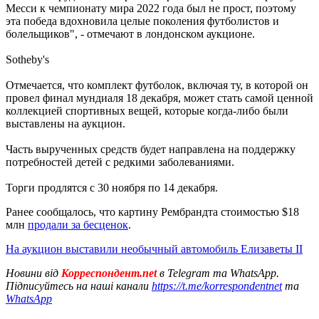
Месси к чемпионату мира 2022 года был не прост, поэтому
эта победа вдохновила целые поколения футболистов и
болельщиков", - отмечают в лондонском аукционе.
Sotheby's
Отмечается, что комплект футболок, включая ту, в которой он
провел финал мундиаля 18 декабря, может стать самой ценной
коллекцией спортивных вещей, которые когда-либо были
выставлены на аукцион.
Часть вырученных средств будет направлена на поддержку
потребностей детей с редкими заболеваниями.
Торги продлятся с 30 ноября по 14 декабря.
Ранее сообщалось, что картину Рембрандта стоимостью $18
млн
продали за бесценок
.
На аукцион выставили необычный автомобиль Елизаветы II
Новини від
Корреспондент.net
в Telegram та WhatsApp.
Підписуйтесь на наші канали
https://t.me/korrespondentnet
та
WhatsApp