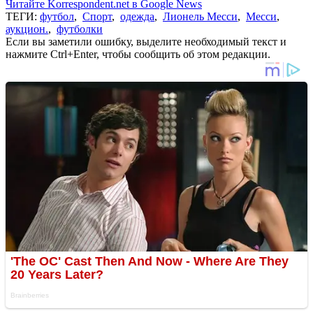
Читайте Korrespondent.net в Google News
ТЕГИ:
футбол
,
Спорт
,
одежда
,
Лионель Месси
,
Месси
,
аукцион.
,
футболки
Если вы заметили ошибку, выделите необходимый текст и
нажмите Ctrl+Enter, чтобы сообщить об этом редакции.