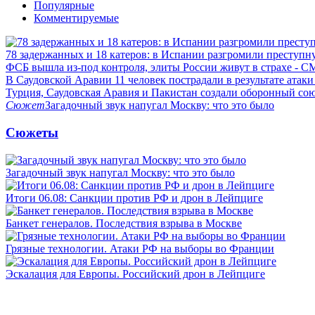
Популярные
Комментируемые
78 задержанных и 18 катеров: в Испании разгромили преступн
ФСБ вышла из-под контроля, элиты России живут в страхе - 
В Саудовской Аравии 11 человек пострадали в результате атаки
Турция, Саудовская Аравия и Пакистан создали оборонный со
Сюжет
Загадочный звук напугал Москву: что это было
Сюжеты
Загадочный звук напугал Москву: что это было
Итоги 06.08: Санкции против РФ и дрон в Лейпциге
Банкет генералов. Последствия взрыва в Москве
Грязные технологии. Атаки РФ на выборы во Франции
Эскалация для Европы. Российский дрон в Лейпциге