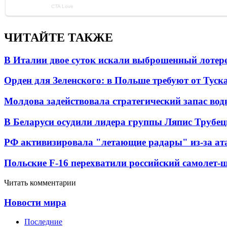
ЧИТАЙТЕ ТАКЖЕ
В Италии двое суток искали выброшенный лоте
Орден для Зеленского: в Польше требуют от Туск
Молдова задействовала стратегический запас вод
В Беларуси осудили лидера группы Ляпис Трубе
РФ активизировала "летающие радары" из-за а
Польские F-16 перехватили российский самолет-
Читать комментарии
Новости мира
Последние