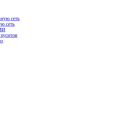
ую сеть
СМИ
 хуситов
юз