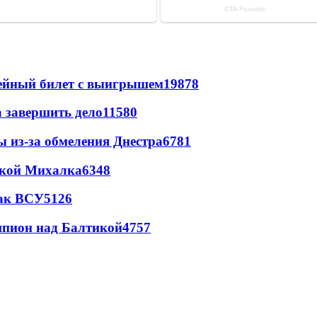
рейный билет с выигрышем
19878
а завершить дело
11580
ы из-за обмеления Днестра
6781
цкой Михалка
6348
так ВСУ
5126
шпион над Балтикой
4757