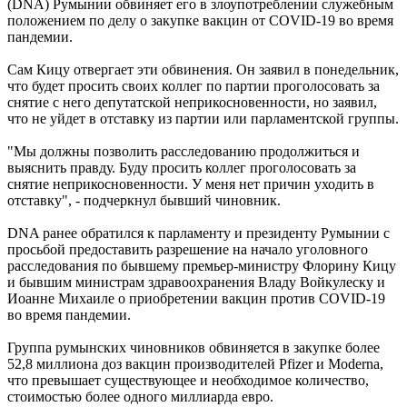
(DNA) Румынии обвиняет его в злоупотреблении служебным
положением по делу о закупке вакцин от COVID-19 во время
пандемии.
Сам Кицу отвергает эти обвинения. Он заявил в понедельник,
что будет просить своих коллег по партии проголосовать за
снятие с него депутатской неприкосновенности, но заявил,
что не уйдет в отставку из партии или парламентской группы.
"Мы должны позволить расследованию продолжиться и
выяснить правду. Буду просить коллег проголосовать за
снятие неприкосновенности. У меня нет причин уходить в
отставку", - подчеркнул бывший чиновник.
DNA ранее обратился к парламенту и президенту Румынии с
просьбой предоставить разрешение на начало уголовного
расследования по бывшему премьер-министру Флорину Кицу
и бывшим министрам здравоохранения Владу Войкулеску и
Иоанне Михаиле о приобретении вакцин против COVID-19
во время пандемии.
Группа румынских чиновников обвиняется в закупке более
52,8 миллиона доз вакцин производителей Pfizer и Moderna,
что превышает существующее и необходимое количество,
стоимостью более одного миллиарда евро.