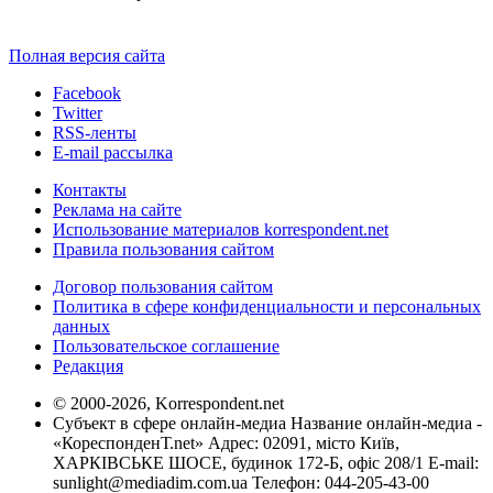
Полная версия сайта
Facebook
Twitter
RSS-ленты
E-mail рассылка
Контакты
Реклама на сайте
Использование материалов korrespondent.net
Правила пользования сайтом
Договор пользования сайтом
Политика в сфере конфиденциальности и персональных
данных
Пользовательское соглашение
Редакция
© 2000-2026, Korrespondent.net
Субъект в сфере онлайн-медиа Название онлайн-медиа -
«КореспонденТ.net» Адрес: 02091, місто Київ,
ХАРКІВСЬКЕ ШОСЕ, будинок 172-Б, офіс 208/1 E-mail:
sunlight@mediadim.com.ua
Телефон: 044-205-43-00