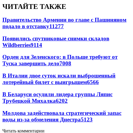
ЧИТАЙТЕ ТАКЖЕ
Правительство Армении во главе с Пашиняном
подало в отставку
11277
Появились спутниковые снимки складов
Wildberries
9114
Орден для Зеленского: в Польше требуют от
Туска завершить дело
7008
В Италии двое суток искали выброшенный
лотерейный билет с выигрышем
6566
В Беларуси осудили лидера группы Ляпис
Трубецкой Михалка
6202
Молдова задействовала стратегический запас
воды из-за обмеления Днестра
5123
Читать комментарии