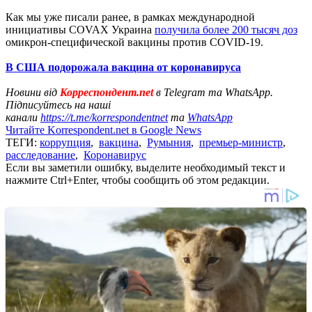
Как мы уже писали ранее, в рамках международной
инициативы СOVAX Украина
получила более 200 тысяч доз
омикрон-специфической вакцины против COVID-19.
В США подорожала вакцина от коронавируса
Новини від
Корреспондент.net
в Telegram та WhatsApp.
Підписуйтесь на наші
канали
https://t.me/korrespondentnet
та
WhatsApp
Читайте Korrespondent.net в Google News
ТЕГИ:
коррупция
,
вакцина
,
Румыния
,
премьер-министр
,
расследование
,
Коронавирус
Если вы заметили ошибку, выделите необходимый текст и
нажмите Ctrl+Enter, чтобы сообщить об этом редакции.