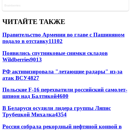
ЧИТАЙТЕ ТАКЖЕ
Правительство Армении во главе с Пашиняном
подало в отставку
11102
Появились спутниковые снимки складов
Wildberries
9013
РФ активизировала "летающие радары" из-за
атак ВСУ
4827
Польские F-16 перехватили российский самолет-
шпион над Балтикой
4600
В Беларуси осудили лидера группы Ляпис
Трубецкой Михалка
4354
Россия собрала рекордный нефтяной конвой в