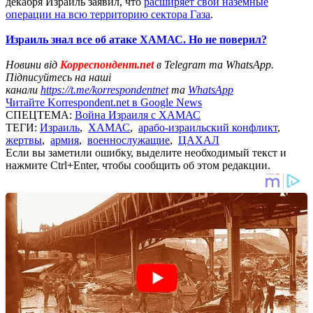
декабря Израиль заявил, что
расширяет свои наземные
операции на всю территорию сектора Газа
.
Израиль знал все об атаке ХАМАС. Но не поверил?
Новини від
Корреспондент.net
в Telegram та WhatsApp.
Підписуйтесь на наші
канали
https://t.me/korrespondentnet
та
WhatsApp
Читайте Korrespondent.net в Google News
СПЕЦТЕМА:
Война Израиля с ХАМАС
ТЕГИ:
Израиль
,
ХАМАС
,
арабо-израильский конфликт
,
жертвы
,
армия
,
военнослужащие
,
ЦАХАЛ
Если вы заметили ошибку, выделите необходимый текст и
нажмите Ctrl+Enter, чтобы сообщить об этом редакции.