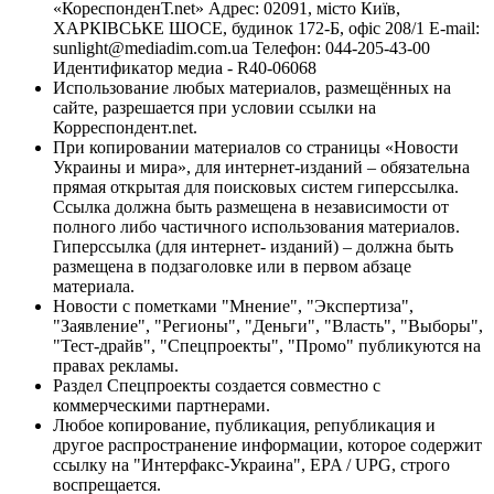
«КореспонденТ.net» Адрес: 02091, місто Київ,
ХАРКІВСЬКЕ ШОСЕ, будинок 172-Б, офіс 208/1 E-mail:
sunlight@mediadim.com.ua
Телефон: 044-205-43-00
Идентификатор медиа - R40-06068
Использование любых материалов, размещённых на
сайте, разрешается при условии ссылки на
Корреспондент.net.
При копировании материалов со страницы «Новости
Украины и мира», для интернет-изданий – обязательна
прямая открытая для поисковых систем гиперссылка.
Ссылка должна быть размещена в независимости от
полного либо частичного использования материалов.
Гиперссылка (для интернет- изданий) – должна быть
размещена в подзаголовке или в первом абзаце
материала.
Новости с пометками "Мнение", "Экспертиза",
"Заявление", "Регионы", "Деньги", "Власть", "Выборы",
"Тест-драйв", "Спецпроекты", "Промо" публикуются на
правах рекламы.
Раздел Спецпроекты создается совместно с
коммерческими партнерами.
Любое копирование, публикация, републикация и
другое распространение информации, которое содержит
ссылку на "Интерфакс-Украина", EPA / UPG, строго
воспрещается.