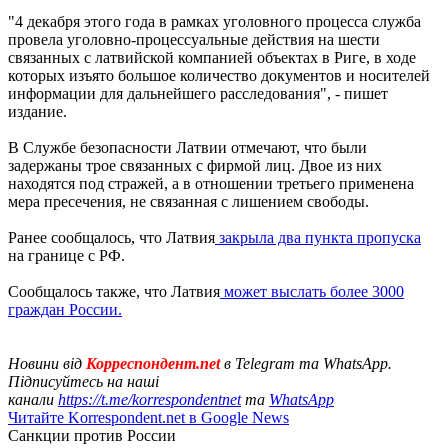
"4 декабря этого года в рамках уголовного процесса служба
провела уголовно-процессуальные действия на шести
связанных с латвийской компанией объектах в Риге, в ходе
которых изъято большое количество документов и носителей
информации для дальнейшего расследования", - пишет
издание.
В Службе безопасности Латвии отмечают, что были
задержаны трое связанных с фирмой лиц. Двое из них
находятся под стражей, а в отношении третьего применена
мера пресечения, не связанная с лишением свободы.
Ранее сообщалось, что Латвия
закрыла два пункта пропуска
на границе с РФ.
Сообщалось также, что Латвия
может выслать более 3000
граждан России.
Новини від
Корреспондент.net
в Telegram та WhatsApp.
Підписуйтесь на наші
канали
https://t.me/korrespondentnet
та
WhatsApp
Читайте Korrespondent.net в Google News
Санкции против России