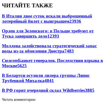
ЧИТАЙТЕ ТАКЖЕ
В Италии двое суток искали выброшенный
лотерейный билет с выигрышем
23936
Орден для Зеленского: в Польше требуют от
Туска завершить дело
12393
Молдова задействовала стратегический запас
воды из-за обмеления Днестра
7483
Сюжет
Банкет генералов. Последствия взрыва в
Москве
5625
В Беларуси осудили лидера группы Ляпис
Трубецкой Михалка
4841
В РФ горит очередной склад Wildberries
3885
Читать комментарии