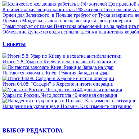
Количество желающих работать в РФ жителей Центральной Аз
Орден для Зеленского: в Польше требуют от Туска завершить д
Премьер Молдовы заявил о риске дефицита электроэнергии
Трамп требует от главы Пентагона объяснений из-за дефицита 
Обмеление Дуная: из воды всплыли десятки нацистских кораб
Сюжеты
Итоги 5.8: Удар по Киеву и нехватка антибаллистики
Пытаются взломать Киев. Реакция Запада на удар
Итоги 04.08: "Сафари" в Херсоне и итоги операции
Удары по России. Чего достигла 40-дневная операция
Нападения на украинцев в Польше. Как изменить ситуацию
ВЫБОР РЕДАКТОРА