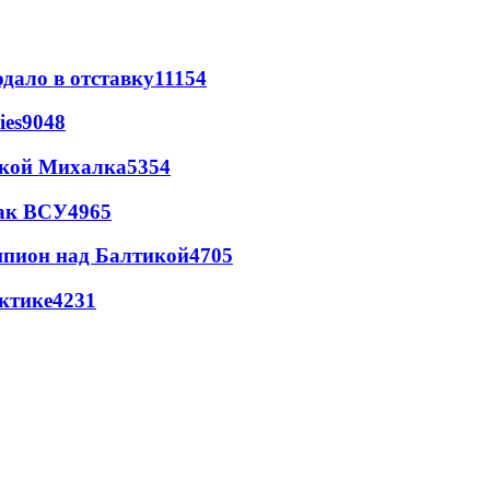
дало в отставку
11154
ies
9048
цкой Михалка
5354
так ВСУ
4965
шпион над Балтикой
4705
ктике
4231