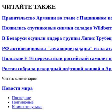
ЧИТАЙТЕ ТАКЖЕ
Правительство Армении во главе с Пашиняном по
Появились спутниковые снимки складов Wildberr
В Беларуси осудили лидера группы Ляпис Трубе
РФ активизировала "летающие радары" из-за а
Польские F-16 перехватили российский самолет-
Россия собрала рекордный нефтяной конвой в Ар
Читать комментарии
Новости мира
Последние
Популярные
Комментируемые