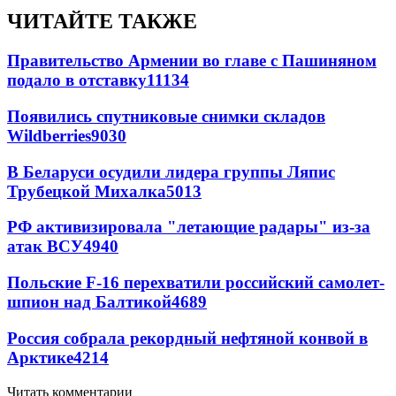
ЧИТАЙТЕ ТАКЖЕ
Правительство Армении во главе с Пашиняном
подало в отставку
11134
Появились спутниковые снимки складов
Wildberries
9030
В Беларуси осудили лидера группы Ляпис
Трубецкой Михалка
5013
РФ активизировала "летающие радары" из-за
атак ВСУ
4940
Польские F-16 перехватили российский самолет-
шпион над Балтикой
4689
Россия собрала рекордный нефтяной конвой в
Арктике
4214
Читать комментарии