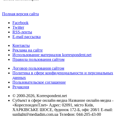
Полная версия сайта
Facebook
Twitter
RSS-ленты
E-mail рассылка
Контакты
Реклама на сайте
Использование материалов korrespondent.net
Правила пользования сайтом
Договор пользования сайтом
Политика в сфере конфиденциальности и персональных
данных
Пользовательское соглашение
Редакция
© 2000-2026, Korrespondent.net
Субъект в сфере онлайн-медиа Название онлайн-медиа -
«КореспонденТ.net» Адрес: 02091, місто Київ,
ХАРКІВСЬКЕ ШОСЕ, будинок 172-Б, офіс 208/1 E-mail:
sunlight@mediadim.com.ua
Телефон: 044-205-43-00