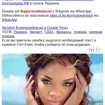
Центробанка РФ
в пользу Украины.
Новини від
Корреспондент.net
в Telegram та WhatsApp.
Підписуйтесь на наші канали
https://t.me/korrespondentnet
та
WhatsApp
Читайте Korrespondent.net в Google News
ТЕГИ:
Украина
,
бюджет
,
США
,
финансы
,
помощь
,
военная
помощь
Если вы заметили ошибку, выделите необходимый текст и
нажмите Ctrl+Enter, чтобы сообщить об этом редакции.