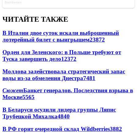
ЧИТАЙТЕ ТАКЖЕ
В Италии двое суток искали выброшенный
лотерейный билет с выигрышем
23872
Орден для Зеленского: в Польше требуют от
Туска завершить дело
12372
Молдова задействовала стратегический запас
воды из-за обмеления Днестра
7481
Сюжет
Банкет генералов. Последствия взрыва в
Москве
5565
В Беларуси осудили лидера группы Ляпис
Трубецкой Михалка
4840
В РФ горит очередной склад Wildberries
3882