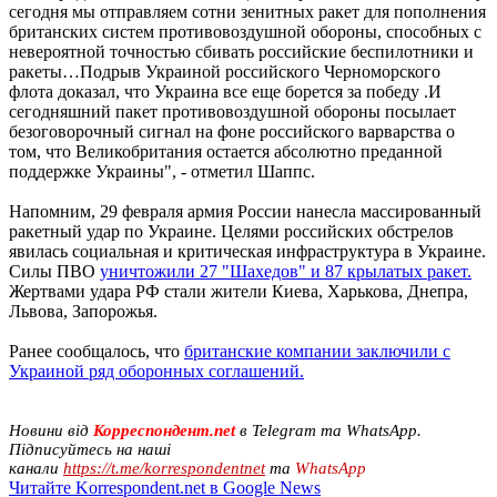
сегодня мы отправляем сотни зенитных ракет для пополнения
британских систем противовоздушной обороны, способных с
невероятной точностью сбивать российские беспилотники и
ракеты…Подрыв Украиной российского Черноморского
флота доказал, что Украина все еще борется за победу .И
сегодняшний пакет противовоздушной обороны посылает
безоговорочный сигнал на фоне российского варварства о
том, что Великобритания остается абсолютно преданной
поддержке Украины", - отметил Шаппс.
Напомним, 29 февраля армия России нанесла массированный
ракетный удар по Украине. Целями российских обстрелов
явилась социальная и критическая инфраструктура в Украине.
Силы ПВО
уничтожили 27 "Шахедов" и 87 крылатых ракет.
Жертвами удара РФ стали жители Киева, Харькова, Днепра,
Львова, Запорожья.
Ранее сообщалось, что
британские компании заключили с
Украиной ряд оборонных соглашений.
Новини від
Корреспондент.net
в Telegram та WhatsApp.
Підписуйтесь на наші
канали
https://t.me/korrespondentnet
та
WhatsApp
Читайте Korrespondent.net в Google News