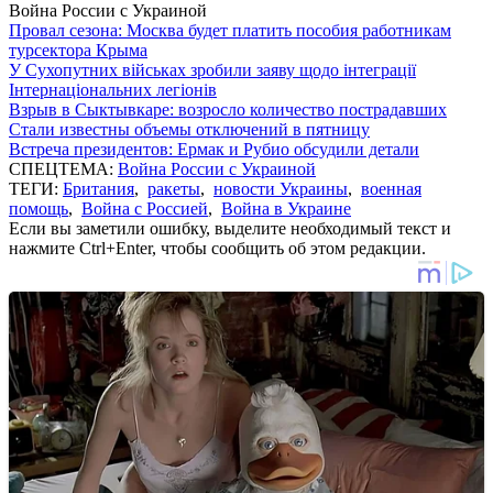
Война России с Украиной
Провал сезона: Москва будет платить пособия работникам
турсектора Крыма
У Сухопутних військах зробили заяву щодо інтеграції
Інтернаціональних легіонів
Взрыв в Сыктывкаре: возросло количество пострадавших
Стали известны объемы отключений в пятницу
Встреча президентов: Ермак и Рубио обсудили детали
СПЕЦТЕМА:
Война России с Украиной
ТЕГИ:
Британия
,
ракеты
,
новости Украины
,
военная
помощь
,
Война с Россией
,
Война в Украине
Если вы заметили ошибку, выделите необходимый текст и
нажмите Ctrl+Enter, чтобы сообщить об этом редакции.