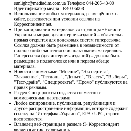
sunlight@mediadim.com.ua
Телефон: 044-205-43-00
Идентификатор медиа - R40-06068
Использование любых материалов, размещённых на
сайте, разрешается при условии ссылки на
Корреспондент.net.
При копировании материалов со страницы «Новости
Украины и мира», для интернет-изданий – обязательна
прямая открытая для поисковых систем гиперссылка.
Ссылка должна быть размещена в независимости от
полного либо частичного использования материалов.
Гиперссылка (для интернет- изданий) – должна быть
размещена в подзаголовке или в первом абзаце
материала.
Новости с пометками "Мнение", "Экспертиза",
"Заявление", "Регионы", "Деньги", "Власть", "Выборы",
"Тест-драйв", "Спецпроекты", "Промо" публикуются на
правах рекламы.
Раздел Спецпроекты создается совместно с
коммерческими партнерами.
Любое копирование, публикация, републикация и
другое распространение информации, которое содержит
ссылку на "Интерфакс-Украина", EPA / UPG, строго
воспрещается.
Владелец веб-страницы в разделе Я- Корреспондент
является автор публикации.