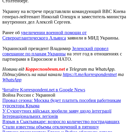
Столтенберг.
Украину на встрече представляли командующий ВВС Киева
генерал-лейтенант Николай Олещук и заместитель министра
внутренних дел Алексей Сергеев.
Ранее об
увеличении военной помощи от
Североатлантического Альянса
заявили в МИД Украины.
Украинский президент Владимир
Зеленский провел
совещание по планам Украины
на этот год в отношениях с
партнерами в Евросоюзе и НАТО.
Новини від
Корреспондент.net
в Telegram та WhatsApp.
Підписуйтесь на наші канали
https://t.me/korrespondentnet
та
WhatsApp
Читайте Korrespondent.net в Google News
Война России с Украиной
Провал сезона: Москва будет платить пособия работникам
турсектора Крыма
У Сухопутних військах зробили заяву щодо інтеграції
Інтернаціональних легіонів
Взрыв в Сыктывкаре: возросло количество пострадавших
Стали известны объемы отключений в пятницу