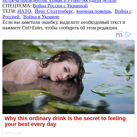
Встреча президентов: Ермак и Рубио обсудили детали
СПЕЦТЕМА:
Война России с Украиной
ТЕГИ:
НАТО
,
Йенс Столтенберг
,
военная помощь
,
Война с
Россией
,
Война в Украине
Если вы заметили ошибку, выделите необходимый текст и
нажмите Ctrl+Enter, чтобы сообщить об этом редакции.