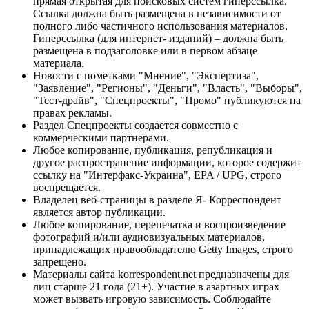
прямая открытая для поисковых систем гиперссылка.
Ссылка должна быть размещена в независимости от
полного либо частичного использования материалов.
Гиперссылка (для интернет- изданий) – должна быть
размещена в подзаголовке или в первом абзаце
материала.
Новости с пометками "Мнение", "Экспертиза",
"Заявление", "Регионы", "Деньги", "Власть", "Выборы",
"Тест-драйв", "Спецпроекты", "Промо" публикуются на
правах рекламы.
Раздел Спецпроекты создается совместно с
коммерческими партнерами.
Любое копирование, публикация, републикация и
другое распространение информации, которое содержит
ссылку на "Интерфакс-Украина", EPA / UPG, строго
воспрещается.
Владелец веб-страницы в разделе Я- Корреспондент
является автор публикации.
Любое копирование, перепечатка и воспроизведение
фотографий и/или аудиовизуальных материалов,
принадлежащих правообладателю Getty Images, строго
запрещено.
Материалы сайта korrespondent.net предназначены для
лиц старше 21 года (21+). Участие в азартных играх
может вызвать игровую зависимость. Соблюдайте