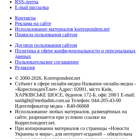
RSS-ленты
E-mail рассылка
Контакты
Реклама на сайте
Использование материалов korrespondent.net
Правила пользования сайтом
Договор пользования сайтом
Политика в сфере конфиденциальности и персональных
данных
Пользовательское соглашение
Редакция
© 2000-2026, Korrespondent.net
Субъект в сфере онлайн-медиа Название онлайн-медиа -
«КореспонденТ.net» Адрес: 02091, місто Київ,
ХАРКІВСЬКЕ ШОСЕ, будинок 172-Б, офіс 208/1 E-mail:
sunlight@mediadim.com.ua
Телефон: 044-205-43-00
Идентификатор медиа - R40-06068
Использование любых материалов, размещённых на
сайте, разрешается при условии ссылки на
Корреспондент.net.
При копировании материалов со страницы «Новости
Украины и мира», для интернет-изданий – обязательна