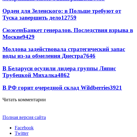
Орден для Зеленского: в Польше требуют от
Туска завершить дело
12759
Сюжет
Банкет генералов. Последствия взрыва в
Москве
9429
Молдова задействовала стратегический запас
воды из-за обмеления Днестра
7646
В Беларуси осудили лидера группы Ляпис
Трубецкой Михалка
4862
В РФ горит очередной склад Wildberries
3921
Читать комментарии
Полная версия сайта
Facebook
Twitter