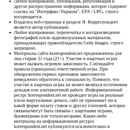
Любое копирование, публикация, републикация и
другое распространение информации, которое содержит
ссылку на "Интерфакс-Украина", EPA / UPG, строго
воспрещается.
Владелец веб-страницы в разделе Я- Корреспондент
является автор публикации.
Любое копирование, перепечатка и воспроизведение
фотографий и/или аудиовизуальных материалов,
принадлежащих правообладателю Getty Images, строго
запрещено.
Материалы сайта korrespondent.net предназначены для
лиц старше 21 года (21+). Участие в азартных играх
может вызвать игровую зависимость. Соблюдайте
правила (принципы) ответственной игры. При
обнаружении первых признаков зависимости
немедленно обратитесь к специалисту. Помните, что
участие в азартных играх не может являться источником
доходов или альтернативой работе. Информационный
ресурс korrespondent.net не проводит игры на реальные
и/или виртуальные деньги, сайт не принимает ни в
какой форме оплату ставок и других платежей, которые
связаны/могут быть связаны с азартными играми,
букмекерами или тотализаторами. Какие-либо
материалы на информационном ресурсе
korrespondent.net публикуются исключительно в