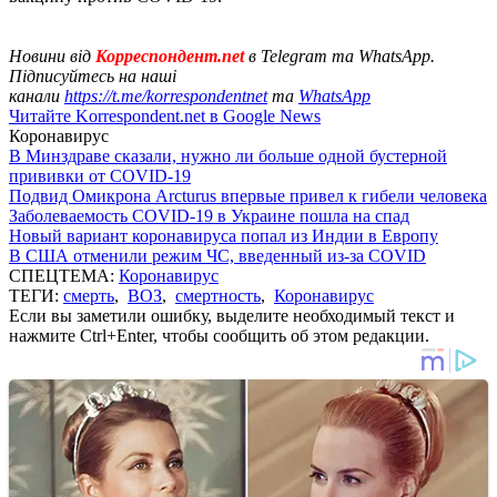
Новини від
Корреспондент.net
в Telegram та WhatsApp.
Підписуйтесь на наші
канали
https://t.me/korrespondentnet
та
WhatsApp
Читайте Korrespondent.net в Google News
Коронавирус
В Минздраве сказали, нужно ли больше одной бустерной
прививки от COVID-19
Подвид Омикрона Arcturus впервые привел к гибели человека
Заболеваемость COVID-19 в Украине пошла на спад
Новый вариант коронавируса попал из Индии в Европу
В США отменили режим ЧС, введенный из-за COVID
СПЕЦТЕМА:
Коронавирус
ТЕГИ:
смерть
,
ВОЗ
,
смертность
,
Коронавирус
Если вы заметили ошибку, выделите необходимый текст и
нажмите Ctrl+Enter, чтобы сообщить об этом редакции.