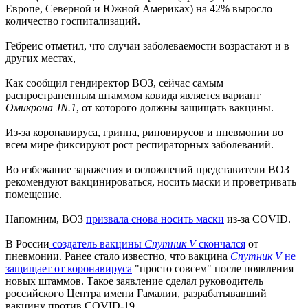
Европе, Северной и Южной Америках) на 42% выросло
количество госпитализаций.
Гебреис отметил, что случаи заболеваемости возрастают и в
других местах,
Как сообщил гендиректор ВОЗ, сейчас самым
распространенным штаммом ковида является вариант
Омикрона JN.1
, от которого должны защищать вакцины.
Из-за коронавируса, гриппа, риновирусов и пневмонии во
всем мире фиксируют рост респираторных заболеваний.
Во избежание заражения и осложнений представители ВОЗ
рекомендуют вакцинироваться, носить маски и проветривать
помещение.
Напомним, ВОЗ
призвала снова носить маски
из-за COVID.
В России
создатель вакцины
Спутник V
скончался
от
пневмонии. Ранее стало известно, что вакцина
Спутник V
не
защищает от коронавируса
"просто совсем" после появления
новых штаммов. Такое заявление сделал руководитель
российского Центра имени Гамалии, разрабатывавший
вакцину против COVID-19.