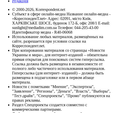
Редакция
© 2000-2026, Korrespondent.net
Субъект в сфере онлайн-медиа Название онлайн-медиа -
«КореспонденТ.net» Адрес: 02091, місто Київ,
ХАРКІВСЬКЕ ШОСЕ, будинок 172-Б, офіс 208/1 E-mail:
sunlight@mediadim.com.ua
Телефон: 044-205-43-00
Идентификатор медиа - R40-06068
Использование любых материалов, размещённых на
сайте, разрешается при условии ссылки на
Корреспондент.net.
При копировании материалов со страницы «Новости
Украины и мира», для интернет-изданий – обязательна
прямая открытая для поисковых систем гиперссылка.
Ссылка должна быть размещена в независимости от
полного либо частичного использования материалов.
Гиперссылка (для интернет- изданий) – должна быть
размещена в подзаголовке или в первом абзаце
материала.
Новости с пометками "Мнение", "Экспертиза",
"Заявление", "Регионы", "Деньги", "Власть", "Выборы",
"Тест-драйв", "Спецпроекты", "Промо" публикуются на
правах рекламы.
Раздел Спецпроекты создается совместно с
коммерческими партнерами.