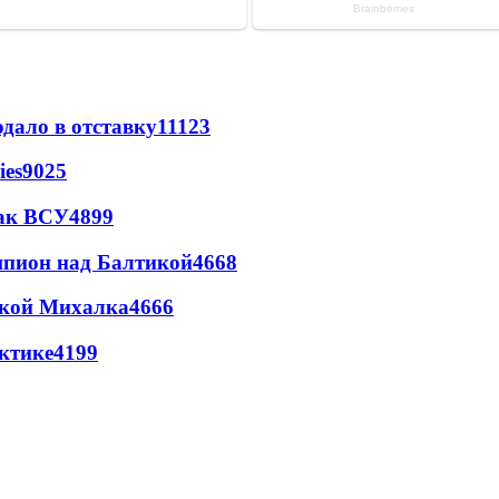
дало в отставку
11123
ies
9025
так ВСУ
4899
шпион над Балтикой
4668
цкой Михалка
4666
ктике
4199