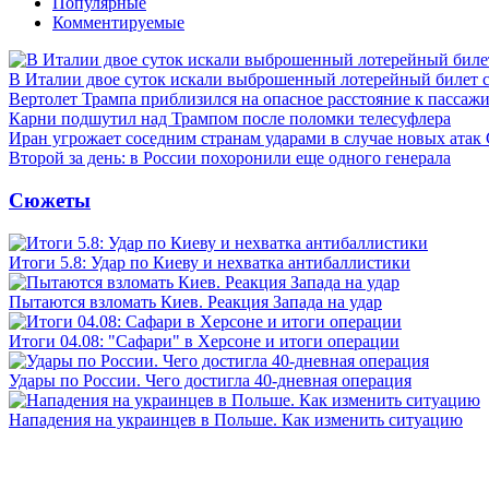
Популярные
Комментируемые
В Италии двое суток искали выброшенный лотерейный билет
Вертолет Трампа приблизился на опасное расстояние к пассаж
Карни подшутил над Трампом после поломки телесуфлера
Иран угрожает соседним странам ударами в случае новых ат
Второй за день: в России похоронили еще одного генерала
Сюжеты
Итоги 5.8: Удар по Киеву и нехватка антибаллистики
Пытаются взломать Киев. Реакция Запада на удар
Итоги 04.08: "Сафари" в Херсоне и итоги операции
Удары по России. Чего достигла 40-дневная операция
Нападения на украинцев в Польше. Как изменить ситуацию