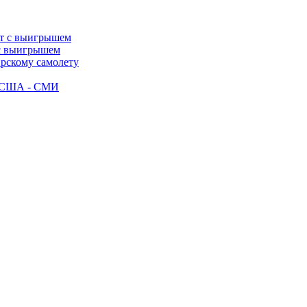
 с выигрышем
ирскому самолету
ак США - СМИ