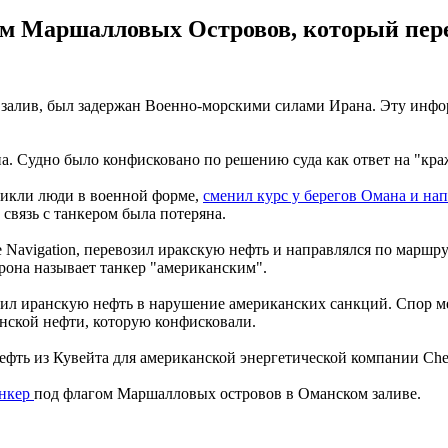
агом Маршалловых Островов, который пер
залив, был задержан Военно-морскими силами Ирана. Эту инфор
на. Судно было конфисковано по решению суда как ответ на "кр
роникли люди в военной форме,
сменил курс у берегов Омана и нап
 связь с танкером была потеряна.
e Navigation, перевозил иракскую нефть и направлялся по маршр
орона называет танкер "американским".
озил иранскую нефть в нарушение американских санкций. Спор
анской нефти, которую конфисковали.
нефть из Кувейта для американской энергетической компании Che
анкер
под флагом Маршалловых островов в Оманском заливе.