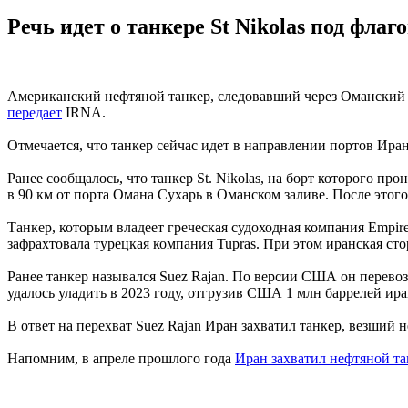
Речь идет о танкере St Nikolas под фл
Американский нефтяной танкер, следовавший через Оманский 
передает
IRNA.
Отмечается, что танкер сейчас идет в направлении портов Ира
Ранее сообщалось, что танкер St. Nikolas, на борт которого п
в 90 км от порта Омана Сухарь в Оманском заливе. После этого
Танкер, которым владеет греческая судоходная компания Empir
зафрахтовала турецкая компания Tupras. При этом иранская ст
Ранее танкер назывался Suez Rajan. По версии США он перев
удалось уладить в 2023 году, отгрузив США 1 млн баррелей ир
В ответ на перехват Suez Rajan Иран захватил танкер, везший 
Напомним, в апреле прошлого года
Иран захватил нефтяной т