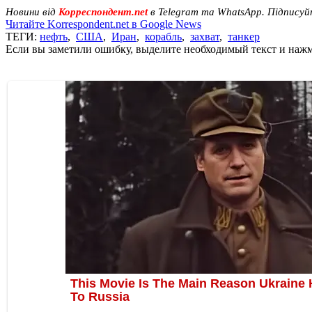
Новини від
Корреспондент.net
в Telegram та WhatsApp. Підписуй
Читайте Korrespondent.net в Google News
ТЕГИ:
нефть
,
США
,
Иран
,
корабль
,
захват
,
танкер
Если вы заметили ошибку, выделите необходимый текст и нажми