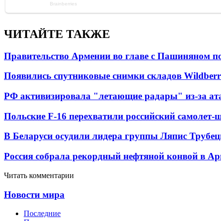
ЧИТАЙТЕ ТАКЖЕ
Правительство Армении во главе с Пашиняном по
Появились спутниковые снимки складов Wildberr
РФ активизировала "летающие радары" из-за а
Польские F-16 перехватили российский самолет-
В Беларуси осудили лидера группы Ляпис Трубе
Россия собрала рекордный нефтяной конвой в Ар
Читать комментарии
Новости мира
Последние