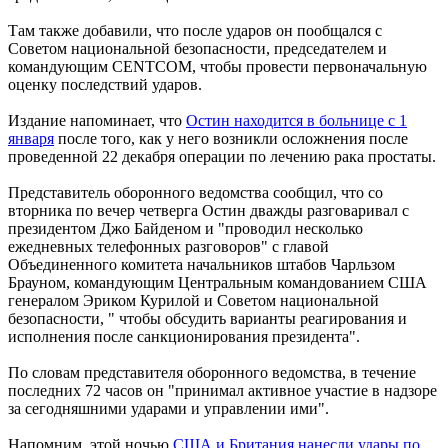
Там также добавили, что после ударов он пообщался с
Советом национальной безопасности, председателем и
командующим CENTCOM, чтобы провести первоначальную
оценку последствий ударов.
Издание напоминает, что
Остин находится в больнице с 1
января
после того, как у него возникли осложнения после
проведенной 22 декабря операции по лечению рака простаты.
Представитель оборонного ведомства сообщил, что со
вторника по вечер четверга Остин дважды разговаривал с
президентом Джо Байденом и "проводил несколько
ежедневных телефонных разговоров" с главой
Объединенного комитета начальников штабов Чарльзом
Брауном, командующим Центральным командованием США
генералом Эриком Курилой и Советом национальной
безопасности, " чтобы обсудить варианты реагирования и
исполнения после санкционирования президента".
По словам представителя оборонного ведомства, в течение
последних 72 часов он "принимал активное участие в надзоре
за сегодняшними ударами и управлении ими".
Напомним, этой ночью
США и Британия нанесли удары по