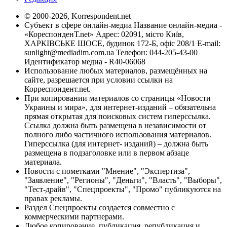
© 2000-2026, Korrespondent.net
Субъект в сфере онлайн-медиа Название онлайн-медиа -
«КореспонденТ.net» Адрес: 02091, місто Київ,
ХАРКІВСЬКЕ ШОСЕ, будинок 172-Б, офіс 208/1 E-mail:
sunlight@mediadim.com.ua
Телефон: 044-205-43-00
Идентификатор медиа - R40-06068
Использование любых материалов, размещённых на
сайте, разрешается при условии ссылки на
Корреспондент.net.
При копировании материалов со страницы «Новости
Украины и мира», для интернет-изданий – обязательна
прямая открытая для поисковых систем гиперссылка.
Ссылка должна быть размещена в независимости от
полного либо частичного использования материалов.
Гиперссылка (для интернет- изданий) – должна быть
размещена в подзаголовке или в первом абзаце
материала.
Новости с пометками "Мнение", "Экспертиза",
"Заявление", "Регионы", "Деньги", "Власть", "Выборы",
"Тест-драйв", "Спецпроекты", "Промо" публикуются на
правах рекламы.
Раздел Спецпроекты создается совместно с
коммерческими партнерами.
Любое копирование, публикация, републикация и