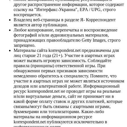
другое распространение информации, которое содержит
ссылку на "Интерфакс-Украина", EPA / UPG, строго
воспрещается.
Владелец веб-страницы в разделе Я- Корреспондент
является автор публикации.
Любое копирование, перепечатка и воспроизведение
фотографий и/или аудиовизуальных материалов,
принадлежащих правообладателю Getty Images, строго
запрещено.
Материалы сайта korrespondent.net предназначены для
лиц старше 21 года (21+). Участие в азартных играх
может вызвать игровую зависимость. Соблюдайте
правила (принципы) ответственной игры. При
обнаружении первых признаков зависимости
немедленно обратитесь к специалисту. Помните, что
участие в азартных играх не может являться источником
доходов или альтернативой работе. Информационный
ресурс korrespondent.net не проводит игры на реальные
и/или виртуальные деньги, сайт не принимает ни в
какой форме оплату ставок и других платежей, которые
связаны/могут быть связаны с азартными играми,
букмекерами или тотализаторами. Какие-либо
материалы на информационном ресурсе
korrespondent.net публикуются исключительно в
информационных целях.