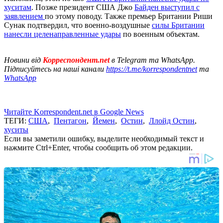
хуситам
. Позже президент США Джо
Байден выступил с
заявлением
по этому поводу. Также премьер Британии Риши
Сунак подтвердил, что военно-воздушные
силы Британии
нанесли целенаправленные удары
по военным объектам.
Новини від
Корреспондент.net
в Telegram та WhatsApp.
Підписуйтесь на наші канали
https://t.me/korrespondentnet
та
WhatsApp
Читайте Korrespondent.net в Google News
ТЕГИ:
США
,
Пентагон
,
Йемен
,
Остин
,
Ллойд Остин
,
хуситы
Если вы заметили ошибку, выделите необходимый текст и
нажмите Ctrl+Enter, чтобы сообщить об этом редакции.