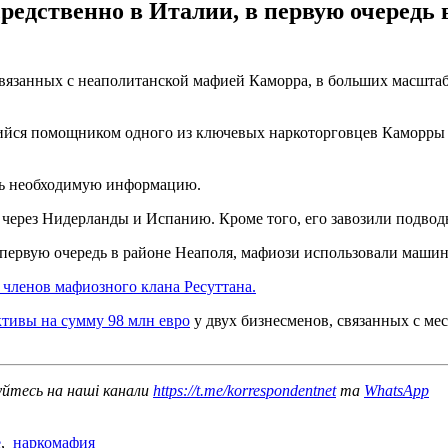
редственно в Италии, в первую очередь 
связанных с неаполитанской мафией Каморра, в больших масшта
ийся помощником одного из ключевых наркоторговцев Каморры Р
ать необходимую информацию.
через Нидерланды и Испанию. Кроме того, его завозили подвод
 первую очередь в районе Неаполя, мафиози использовали маши
 членов мафиозного клана Ресуттана.
ктивы на сумму 98 млн евро
у двух бизнесменов, связанных с ме
уйтесь на наші канали
https://t.me/korrespondentnet
та
WhatsApp
е
,
наркомафия