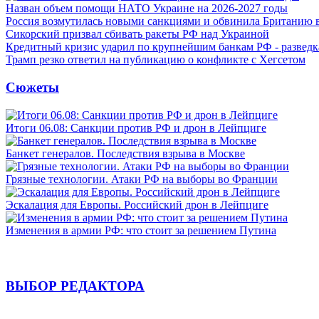
Назван объем помощи НАТО Украине на 2026-2027 годы
Россия возмутилась новыми санкциями и обвинила Британию 
Сикорский призвал сбивать ракеты РФ над Украиной
Кредитный кризис ударил по крупнейшим банкам РФ - разведк
Трамп резко ответил на публикацию о конфликте с Хегсетом
Сюжеты
Итоги 06.08: Санкции против РФ и дрон в Лейпциге
Банкет генералов. Последствия взрыва в Москве
Грязные технологии. Атаки РФ на выборы во Франции
Эскалация для Европы. Российский дрон в Лейпциге
Изменения в армии РФ: что стоит за решением Путина
ВЫБОР РЕДАКТОРА