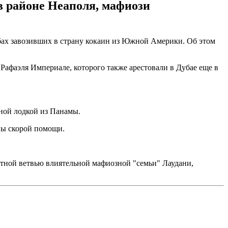
в районе Неаполя, мафиози
бах завозивших в страну кокаин из Южной Америки. Об этом
афаэля Империале, которого также арестовали в Дубае еще в
ной лодкой из Панамы.
ны скорой помощи.
стной ветвью влиятельной мафиозной "семьи" Лаудани,