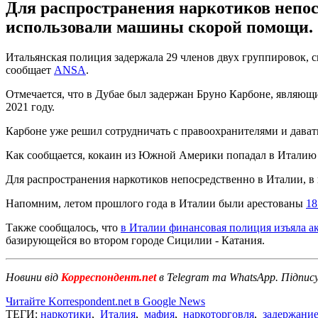
Для распространения наркотиков непос
использовали машины скорой помощи.
Итальянская полиция задержала 29 членов двух группировок, 
сообщает
ANSA
.
Отмечается, что в Дубае был задержан Бруно Карбоне, являющ
2021 году.
Карбоне уже решил сотрудничать с правоохранителями и дав
Как сообщается, кокаин из Южной Америки попадал в Италию 
Для распространения наркотиков непосредственно в Италии, в
Напомним, летом прошлого года в Италии были арестованы
18
Также сообщалось, что
в Италии финансовая полиция изъяла а
базирующейся во втором городе Сицилии - Катания.
Новини від
Корреспондент.net
в Telegram та WhatsApp. Підпис
Читайте Korrespondent.net в Google News
ТЕГИ:
наркотики
,
Италия
,
мафия
,
наркоторговля
,
задержани