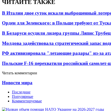
ЧИТАЙТЕ ТАКЖЕ
В Италии двое суток искали выброшенный лоте
Орден для Зеленского: в Польше требуют от Туск
В Беларуси осудили лидера группы Ляпис Трубе
Молдова задействовала стратегический запас вод
РФ активизировала "летающие радары" из-за а
Польские F-16 перехватили российский самолет-
Читать комментарии
Новости мира
Последние
Популярные
Комментируемые