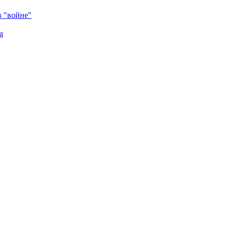
в "войне"
а