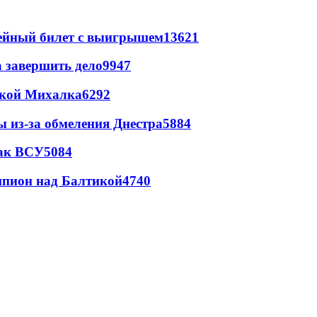
рейный билет с выигрышем
13621
а завершить дело
9947
цкой Михалка
6292
ы из-за обмеления Днестра
5884
так ВСУ
5084
шпион над Балтикой
4740