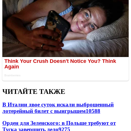
ЧИТАЙТЕ ТАКЖЕ
В Италии двое суток искали выброшенный
лотерейный билет с выигрышем
10588
Орден для Зеленского: в Польше требуют от
Туска завершить дело
9275