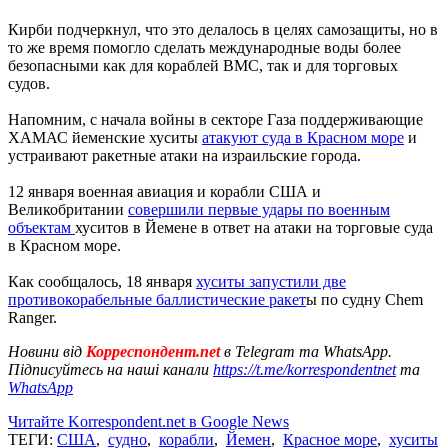
Кирби подчеркнул, что это делалось в целях самозащиты, но в
то же время помогло сделать международные воды более
безопасными как для кораблей ВМС, так и для торговых
судов.
Напомним, с начала войны в секторе Газа поддерживающие
ХАМАС йеменские хуситы
атакуют суда в Красном море
и
устраивают ракетные атаки на израильские города.
12 января военная авиация и корабли США и
Великобритании
совершили первые удары по военным
объектам
хуситов в Йемене в ответ на атаки на торговые суда
в Красном море.
Как сообщалось, 18 января
хуситы запустили две
противокорабельные баллистические ракет
ы по судну Chem
Ranger.
Новини від
Корреспондент.net
в Telegram та WhatsApp.
Підписуйтесь на наші канали
https://t.me/korrespondentnet
та
WhatsApp
Читайте Korrespondent.net в Google News
ТЕГИ:
США
,
судно
,
корабли
,
Йемен
,
Красное море
,
хуситы