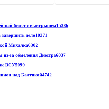
рейный билет с выигрышем
15386
а завершить дело
10371
цкой Михалка
6302
ы из-за обмеления Днестра
6037
так ВСУ
5090
шпион над Балтикой
4742