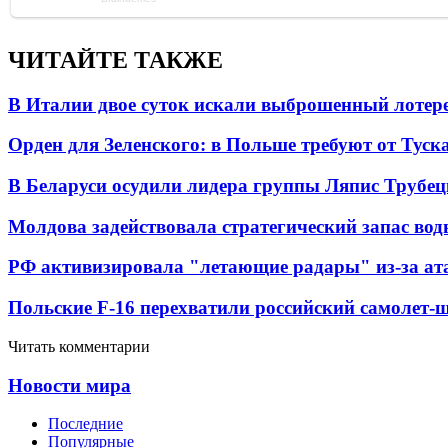
ЧИТАЙТЕ ТАКЖЕ
В Италии двое суток искали выброшенный лоте
Орден для Зеленского: в Польше требуют от Туск
В Беларуси осудили лидера группы Ляпис Трубе
Молдова задействовала стратегический запас вод
РФ активизировала "летающие радары" из-за а
Польские F-16 перехватили российский самолет-
Читать комментарии
Новости мира
Последние
Популярные