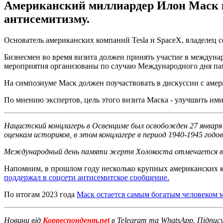
Американский миллиардер Илон Маск п
антисемитизму.
Основатель американских компаний Tesla и SpaceX, владелец 
Бизнесмен во время визита должен принять участие в междун
мероприятия организованы по случаю Международного дня пам
На симпозиуме Маск должен поучаствовать в дискуссии с аме
По мнению экспертов, цель этого визита Маска - улучшить ими
Нацистский концлагерь в Освенциме был освобожден 27 января 
оценкам историков, в этом концлагере в период 1940-1945 годов
Международный день памяти жертв Холокоста отмечается в м
Напомним, в прошлом году несколько крупных американских ком
поддержал в соцсети антисемитское сообщение.
По итогам 2023 года
Маск остается самым богатым человеком 
Новини від
Корреспондент.net
в Telegram та WhatsApp. Підпис