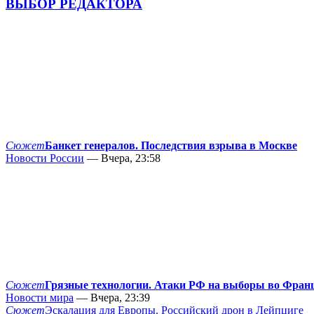
ВЫБОР РЕДАКТОРА
Сюжет
Банкет генералов. Последствия взрыва в Москве
Новости России
— Вчера, 23:58
Сюжет
Грязные технологии. Атаки РФ на выборы во Фран
Новости мира
— Вчера, 23:39
Сюжет
Эскалация для Европы. Российский дрон в Лейпциге