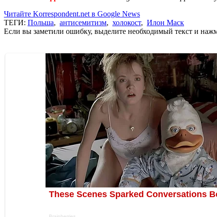
Читайте Korrespondent.net в Google News
ТЕГИ:
Польша
,
антисемитизм
,
холокост
,
Илон Маск
Если вы заметили ошибку, выделите необходимый текст и нажми