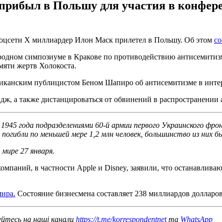
рибыл в Польшу для участия в конфер
соцсети Х миллиардер Илон Маск прилетел в Польшу. Об этом
со
ародном симпозиуме в Кракове по противодействию антисемитиз
яти жертв Холокоста.
риканским публицистом Беном Шапиро об антисемитизме в инте
дж, а также дистанцироваться от обвинений в распространении 
1945 года подразделениями 60-й армии первого Украинского фрон
 погибли по меньшей мере 1,2 млн человек, большинство из них б
ире 27 января.
паний, в частности Apple и Disney, заявили, что останавливают
мира.
Состояние бизнесмена составляет 238 миллиардов долларов 
уйтесь на наші канали
https://t.me/korrespondentnet
та
WhatsApp