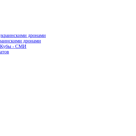
краинскими дронами
о Кубы - СМИ
атов