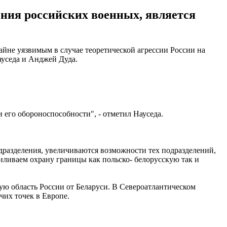
ения российских военных, является
айне уязвимым в случае теоретической агрессии России на
ауседа и Анджей Дуда.
 его обороноспособности", - отметил Науседа.
дразделения, увеличиваются возможности тех подразделений,
силиваем охрану границы как польско- белорусскую так и
ю область России от Беларуси. В Североатлантическом
чих точек в Европе.