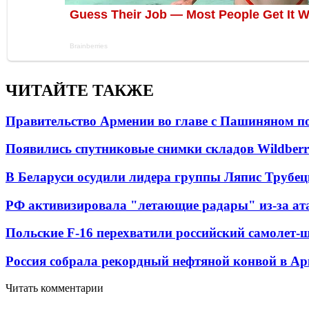
ЧИТАЙТЕ ТАКЖЕ
Правительство Армении во главе с Пашиняном по
Появились спутниковые снимки складов Wildberr
В Беларуси осудили лидера группы Ляпис Трубе
РФ активизировала "летающие радары" из-за а
Польские F-16 перехватили российский самолет-
Россия собрала рекордный нефтяной конвой в Ар
Читать комментарии