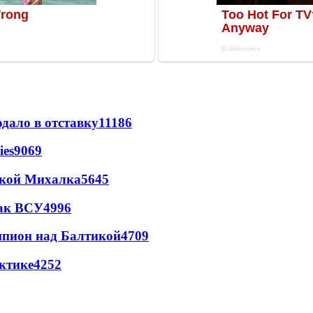
дало в отставку
11186
ies
9069
цкой Михалка
5645
так ВСУ
4996
шпион над Балтикой
4709
ктике
4252