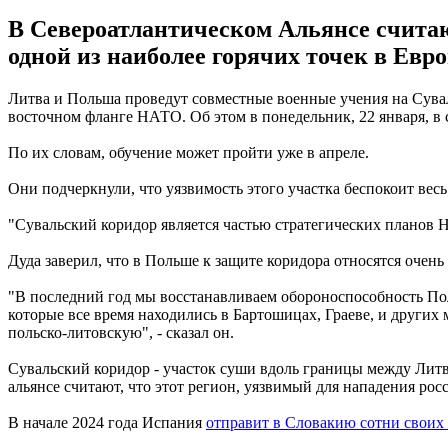
В Североатлантическом Альянсе считаю
одной из наиболее горячих точек в Евро
Литва и Польша проведут совместные военные учения на Сувал
восточном фланге НАТО. Об этом в понедельник, 22 января, 
По их словам, обучение может пройти уже в апреле.
Они подчеркнули, что уязвимость этого участка беспокоит вес
"Сувальский коридор является частью стратегических планов Н
Дуда заверил, что в Польше к защите коридора относятся очен
"В последний год мы восстанавливаем обороноспособность По
которые все время находились в Бартошицах, Граеве, и других
польско-литовскую", - сказал он.
Сувальский коридор - участок суши вдоль границы между Лит
альянсе считают, что этот регион, уязвимый для нападения рос
В начале 2024 года Испания
отправит в Словакию сотни своих