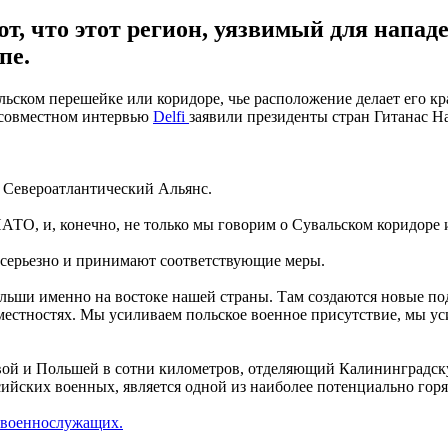
т, что этот регион, уязвимый для напад
пе.
ьском перешейке или коридоре, чье расположение делает его кр
в совместном интервью
Delfi
заявили президенты стран Гитанас Н
ь Североатлантический Альянс.
АТО, и, конечно, не только мы говорим о Сувальском коридоре и
ь серьезно и принимают соответствующие меры.
льши именно на востоке нашей страны. Там создаются новые по
 местностях. Мы усиливаем польское военное присутствие, мы у
вой и Польшей в сотни километров, отделяющий Калининградску
сийских военных, является одной из наиболее потенциально горя
 военнослужащих.