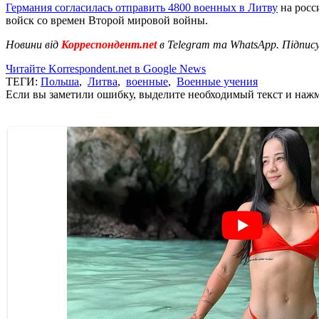
Германия согласилась отправить 4800 военных в Литву
на росс
войск со времен Второй мировой войны.
Новини від
Корреспондент.net
в Telegram та WhatsApp. Підпис
Читайте Korrespondent.net в Google News
ТЕГИ:
Польша
,
Литва
,
военные
,
Военные учения
Если вы заметили ошибку, выделите необходимый текст и нажми