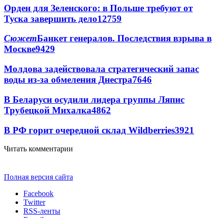
Орден для Зеленского: в Польше требуют от
Туска завершить дело
12759
Сюжет
Банкет генералов. Последствия взрыва в
Москве
9429
Молдова задействовала стратегический запас
воды из-за обмеления Днестра
7646
В Беларуси осудили лидера группы Ляпис
Трубецкой Михалка
4862
В РФ горит очередной склад Wildberries
3921
Читать комментарии
Полная версия сайта
Facebook
Twitter
RSS-ленты