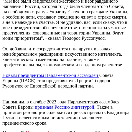
"Мы все были свидетелями жестокого и неоправданного
нападения России, которая тогда была членом этого Совета,
на свободную страну - Украину. С тех пор граждане Украины,
а особенно дети, страдают, ежедневно живут в страхе смерти,
а не в надежде на счастье. Я не удивлю. вас, если скажу, что в
мое президентство обеспечение ответственности за ужасные
преступления, совершенные на территории Украины, будут
моим приоритетом", - сказал Теодорос Руссопулос.
Он добавил, что сосредоточится и на других вызовах:
неизбирательном расширении искусственного интеллекта,
климатических изменениях на планете, а также
профессиональном, экономическом и гендерном равенстве.
Новым президентом Парламентской ассамблеи
Совета
Европы (ПАСЕ) стал представитель Греции Теодорос
Русопулос от Европейской народной партии.
Напомним, в октябре 2023 года Парламентская ассамблея
Совета Европы
признала Россию диктатурой
. Также в
принятой резолюции содержится призыв признать Владимира
Путина нелегитимным по истечении нынешнего
президентского срока.