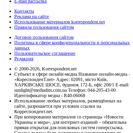
E-mail рассылка
Контакты
Реклама на сайте
Использование материалов korrespondent.net
Правила пользования сайтом
Договор пользования сайтом
Политика в сфере конфиденциальности и персональных
данных
Пользовательское соглашение
Редакция
© 2000-2026, Korrespondent.net
Субъект в сфере онлайн-медиа Название онлайн-медиа -
«КореспонденТ.net» Адрес: 02091, місто Київ,
ХАРКІВСЬКЕ ШОСЕ, будинок 172-Б, офіс 208/1 E-mail:
sunlight@mediadim.com.ua
Телефон: 044-205-43-00
Идентификатор медиа - R40-06068
Использование любых материалов, размещённых на
сайте, разрешается при условии ссылки на
Корреспондент.net.
При копировании материалов со страницы «Новости
Украины и мира», для интернет-изданий – обязательна
прямая открытая для поисковых систем гиперссылка.
Ссылка должна быть размещена в независимости от