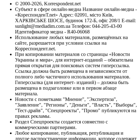
© 2000-2026, Korrespondent.net
Субъект в сфере онлайн-медиа Название онлайн-медиа -
«КореспонденТ.net» Адрес: 02091, місто Київ,
ХАРКІВСЬКЕ ШОСЕ, будинок 172-Б, офіс 208/1 E-mail:
sunlight@mediadim.com.ua
Телефон: 044-205-43-00
Идентификатор медиа - R40-06068
Использование любых материалов, размещённых на
сайте, разрешается при условии ссылки на
Корреспондент.net.
При копировании материалов со страницы «Новости
Украины и мира», для интернет-изданий – обязательна
прямая открытая для поисковых систем гиперссылка.
Ссылка должна быть размещена в независимости от
полного либо частичного использования материалов.
Гиперссылка (для интернет- изданий) – должна быть
размещена в подзаголовке или в первом абзаце
материала.
Новости с пометками "Мнение", "Экспертиза",
"Заявление", "Регионы", "Деньги", "Власть", "Выборы",
"Тест-драйв", "Спецпроекты", "Промо" публикуются на
правах рекламы.
Раздел Спецпроекты создается совместно с
коммерческими партнерами.
Любое копирование, публикация, републикация и
другое распространение информации, которое содержит