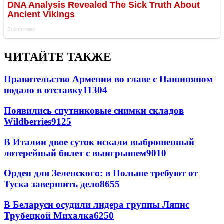
ЧИТАЙТЕ ТАКЖЕ
Правительство Армении во главе с Пашиняном
подало в отставку
11304
Появились спутниковые снимки складов
Wildberries
9125
В Италии двое суток искали выброшенный
лотерейный билет с выигрышем
9010
Орден для Зеленского: в Польше требуют от
Туска завершить дело
8655
В Беларуси осудили лидера группы Ляпис
Трубецкой Михалка
6250