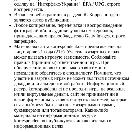
ссылку на "Интерфакс-Украина", EPA / UPG, строго
воспрещается.
Владелец веб-страницы в разделе Я- Корреспондент
является автор публикации.
Любое копирование, перепечатка и воспроизведение
фотографий и/или аудиовизуальных материалов,
принадлежащих правообладателю Getty Images, строго
запрещено.
Материалы сайта korrespondent.net предназначены для
лиц старше 21 года (21+). Участие в азартных играх
может вызвать игровую зависимость. Соблюдайте
правила (принципы) ответственной игры. При
обнаружении первых признаков зависимости
немедленно обратитесь к специалисту. Помните, что
участие в азартных играх не может являться источником
доходов или альтернативой работе. Информационный
ресурс korrespondent.net не проводит игры на реальные
и/или виртуальные деньги, сайт не принимает ни в
какой форме оплату ставок и других платежей, которые
связаны/могут быть связаны с азартными играми,
букмекерами или тотализаторами. Какие-либо
материалы на информационном ресурсе
korrespondent.net публикуются исключительно в
информационных целях.