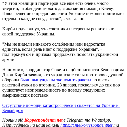
"У этой коалиции партнеров все еще есть очень много
энергии, чтобы действовать для оказания помощи Киеву.
Плюс решение о предоставлении Украине помощи принимает
отдельно каждое государство", - указал он.
Кирби подчеркнул, что союзники настроены решительно в
своей поддержке Украины.
"Мы не видели никакого ослабления или недостатка
единства, когда речь идет о поддержке Украины", -
подчеркнул он и призвал продолжать помогать украинской
армии.
Напомним, координатор Совета нацбезопасности Белого дома
Джон Кирби заявил, что украинские силы противовоздушной
обороны
были вынуждены экономить ракеты
во время
ракетной атаки во вторник, 23 января, поскольку до сих пор
существует неопределенность по поводу следующих
американских поставок.
Отсутствие помощи катастрофически скажется на Украине -
Белый дом
Новини від
Корреспондент.net
в Telegram та WhatsApp.
Підписуйтесь на наші канали
https://t.me/korrespondentnet
та