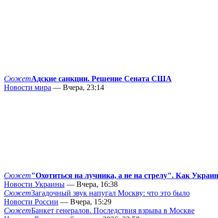
Сюжет
Адские санкции. Решение Сената США
Новости мира
— Вчера, 23:14
Сюжет
"Охотиться на лучника, а не на стрелу". Как Украи
Новости Украины
— Вчера, 16:38
Сюжет
Загадочный звук напугал Москву: что это было
Новости России
— Вчера, 15:29
Сюжет
Банкет генералов. Последствия взрыва в Москве