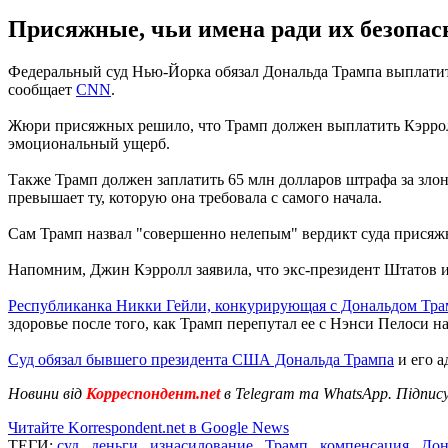
Присяжные, чьи имена ради их безопас
Федеральный суд Нью-Йорка обязал Дональда Трампа выплатить
сообщает
CNN
.
Жюри присяжных решило, что Трамп должен выплатить Кэрролл
эмоциональный ущерб.
Также Трамп должен заплатить 65 млн долларов штрафа за злона
превышает ту, которую она требовала с самого начала.
Сам Трамп назвал "совершенно нелепым" вердикт суда присяжн
Напомним, Джин Кэрролл заявила, что экс-президент Штатов изн
Республиканка Никки Гейли, конкурирующая с Дональдом Тр
здоровье после того, как Трамп перепутал ее с Нэнси Пелоси н
Суд обязал бывшего президента США Дональда Трампа
и его а
Новини від
Корреспондент.net
в Telegram та WhatsApp. Підпис
Читайте Korrespondent.net в Google News
ТЕГИ:
суд
,
деньги
,
изнасилование
,
Трамп
,
компенсация
,
Дон