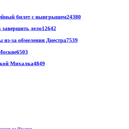
рейный билет с выигрышем
24380
а завершить дело
12642
ы из-за обмеления Днестра
7539
Москве
6503
цкой Михалка
4849