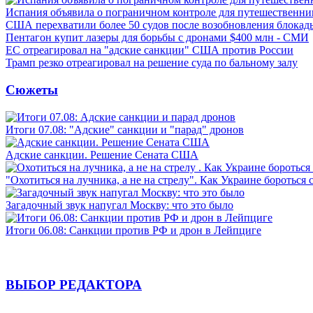
Испания объявила о пограничном контроле для путешественни
США перехватили более 50 судов после возобновления блокад
Пентагон купит лазеры для борьбы с дронами $400 млн - СМИ
ЕС отреагировал на "адские санкции" США против России
Трамп резко отреагировал на решение суда по бальному залу
Сюжеты
Итоги 07.08: "Адские" санкции и "парад" дронов
Адские санкции. Решение Сената США
"Охотиться на лучника, а не на стрелу". Как Украине бороться 
Загадочный звук напугал Москву: что это было
Итоги 06.08: Санкции против РФ и дрон в Лейпциге
ВЫБОР РЕДАКТОРА