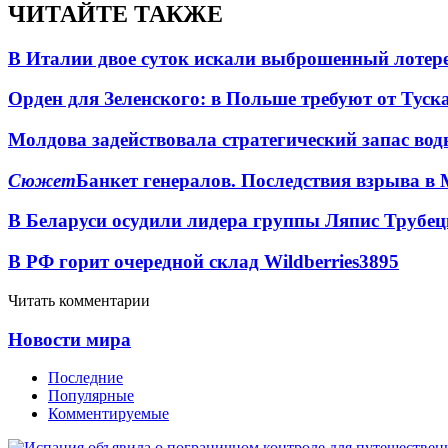
ЧИТАЙТЕ ТАКЖЕ
В Италии двое суток искали выброшенный лоте
Орден для Зеленского: в Польше требуют от Туск
Молдова задействовала стратегический запас вод
Сюжет
Банкет генералов. Последствия взрыва в 
В Беларуси осудили лидера группы Ляпис Трубе
В РФ горит очередной склад Wildberries
3895
Читать комментарии
Новости мира
Последние
Популярные
Комментируемые