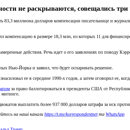
ности не раскрываются, совещались три 
 83,3 миллиона долларов компенсации писательнице и журналист
 компенсацию в размере 18,3 млн, из которых 11 для финансир
меренные действия. Речь идет о его заявлениях по поводу Кэрро
ых Нью-Йорка и заявил, что будет оспаривать решение.
асиловал ее в середине 1990-х годов, а затем оговорил ее, ког
ампом
за право баллотироваться в президенты США от Республик
а митинге.
двокатов выплатить более 937 000 долларов штрафа за иск про
уйтесь на наші канали
https://t.me/korrespondentnet
та
WhatsApp
альд Трамп